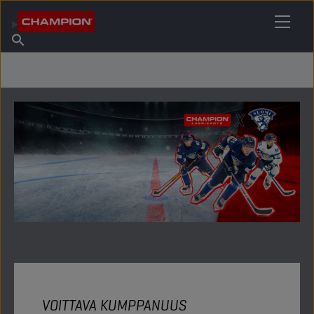
ETSI OMA VOITELUAINEESI
Etsi myyntipiste
Tietoa Championista
Tuotteet
suomi
Uutiset
VOITTAVA KUMPPANUUS