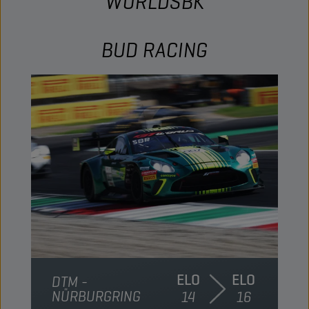
WORLDSBK
BUD RACING
ELO
ELO
DTM -
NÜRBURGRING
14
16