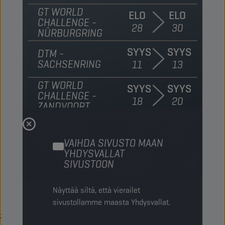
GT WORLD
ELO
ELO
CHALLENGE -
28
30
NÜRBURGRING
SYYS
SYYS
DTM -
SACHSENRING
11
13
GT WORLD
SYYS
SYYS
CHALLENGE -
18
20
ZANDVOORT
GT WORLD
LOKA
LOKA
CHALLENGE -
02
04
BARCELONA
VAIHDA SIVUSTO MAAN
YHDYSVALLAT
MOOTTORIURHEILUALAN
SIVUSTOON
YHTEISTYÖKUMPPANIT
Näyttää siltä, että vierailet
sivustollamme maasta Yhdysvallat.
;