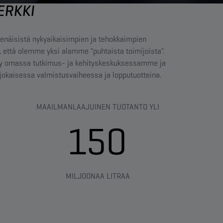
ERKKI
tsenäisistä nykyaikaisimpien ja tehokkaimpien
ä, että olemme yksi alamme "puhtaista toimijoista".
tetty omassa tutkimus- ja kehityskeskuksessamme ja
jokaisessa valmistusvaiheessa ja lopputuotteina.
MAAILMANLAAJUINEN TUOTANTO YLI
150
MILJOONAA LITRAA