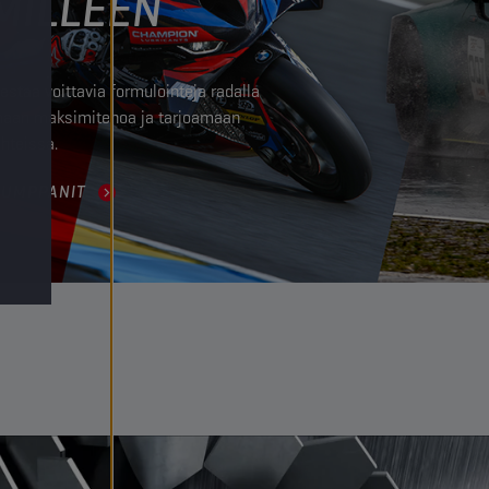
MILLEEN
taa voittavia formulointeja radalla
amaan maksimitehoa ja tarjoamaan
hteissa.
KUMPPANIT