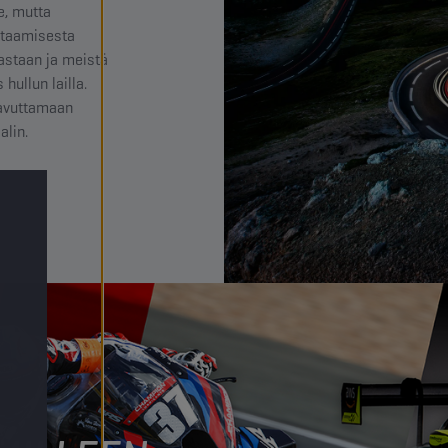
e, mutta
ohtaamisesta
astaan ja meistä
ullun lailla.
avuttamaan
alin.