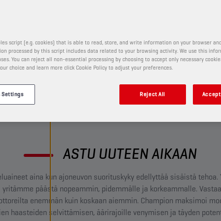
voittelemaan menestystä.
les script (e.g. cookies) that is able to read, store, and write information on your browser and
on processed by this script includes data related to your browsing activity. We use this info
ses. You can reject all non-essential processing by choosing to accept only necessary cookie
our choice and learn more click Cookie Policy to adjust your preferences.
 Settings
Reject All
Accept 
ASTU UUTEEN AIKAAN
luaineet aina kun ajoneuvon suorituskyky edellyttää sisäistä tehoa.
 ja yritämme päästä nopeammin, pidemmälle ja korkeammalle. Vasta
toreilta enemmän kuin koskaan aiemmin. Champion maksimoi moot
en haasteiden selvittämisen, äärirajoille venymisen ja täyden poten