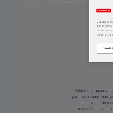
Champion tarjoaa voiteluaineet, kun olet valmis ta
Our site enab
The informati
various purpo
personalize y
Cookies
Valitse Champion-voite
parempiin suorituksiin
ajoneuvojemme moot
mahdollistaen vaativi