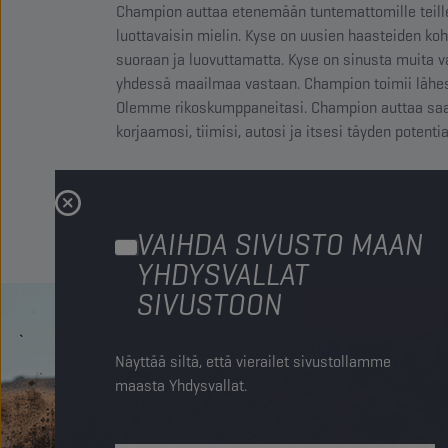
Champion auttaa etenemään tuntemattomille teill
luottavaisin mielin. Kyse on uusien haasteiden k
suoraan ja luovuttamatta. Kyse on sinusta muita v
yhdessä maailmaa vastaan. Champion toimii lähes h
Olemme rikoskumppaneitasi. Champion auttaa sa
korjaamosi, tiimisi, autosi ja itsesi täyden potentia
VAIHDA SIVUSTO MAAN
YHDYSVALLAT
SIVUSTOON
Näyttää siltä, että vierailet sivustollamme
maasta Yhdysvallat.