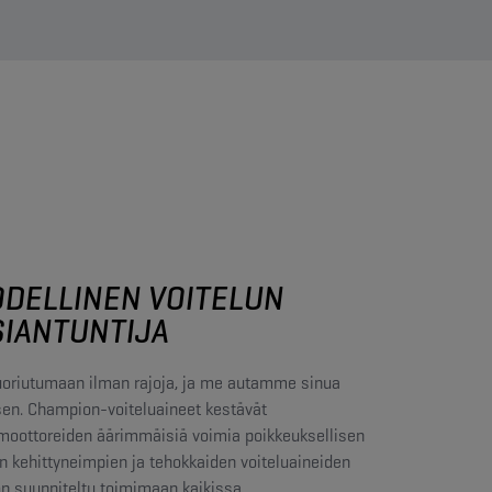
ODELLINEN VOITELUN
SIANTUNTIJA
uoriutumaan ilman rajoja, ja me autamme sinua
sen. Champion-voiteluaineet kestävät
oottoreiden äärimmäisiä voimia poikkeuksellisen
en kehittyneimpien ja tehokkaiden voiteluaineiden
 suunniteltu toimimaan kaikissa