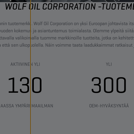
WOLF OIL CORPORATION -TUOTEM
nin tuotemerkki. Wolf Oil Corporation on yksi Euroopan johtavista i
70 vuoden kokemus ja asiantuntemus toimialasta. Olemme ylpeitä siit
kattavalla valikoimalla tuomme markkinoille tuotteita, jotka on kehi
a että sen ulkopuolella. Näin voimme taata laadukkaimmat ratkaisut 
AKTIIVINEN YLI
YLI
130
300
AASSA YMPÄRI MAAILMAN
OEM-HYVÄKSYNTÄÄ