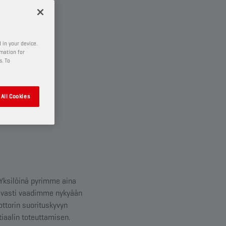
 in your device.
rmation for
s. To
All Cookies
 Yksilöinä pyrimme aina
avasti vaadimme nykyään
torin suorituskyvyn
tiaalin toteuttamisen.