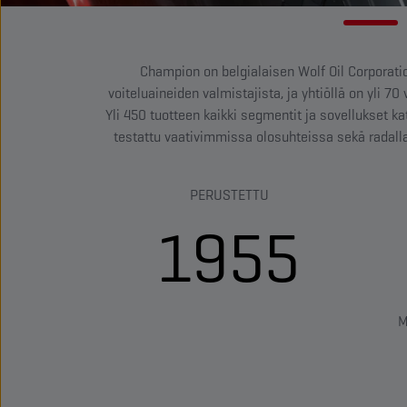
Champion on belgialaisen Wolf Oil Corporatio
voiteluaineiden valmistajista, ja yhtiöllä on yli 
Yli 450 tuotteen kaikki segmentit ja sovellukset 
testattu vaativimmissa olosuhteissa sekä radall
PERUSTETTU
1955
M