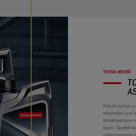
TIETOA MEISTÄ
T
A
Haluat pystyä s
tekemään juuri 
tehokkaampien m
hyvin. Täydellin
valikoimamme on