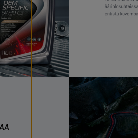
ääriolosuhteissa
entistä kovempa
EAA