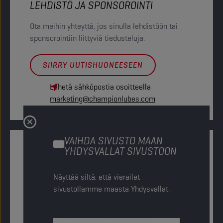
LEHDISTÖ JA SPONSOROINTI
Ota meihin yhteyttä, jos sinulla lehdistöön tai
sponsorointiin liittyviä tiedusteluja.
SIIRRY UUTISHUONEESEEN
Lähetä sähköpostia osoitteella
marketing@championlubes.com
VAIHDA SIVUSTO MAAN
TEKNINEN YHTEYSTIETO
YHDYSVALLAT SIVUSTOON
Ota meihin yhteyttä, jos sinulla on teknisiä tai
Näyttää siltä, että vierailet
tuotteisiin liittyviä kysymyksiä.
sivustollamme maasta Yhdysvallat.
Soita
+32(0)3 870 00 20
Lähetä sähköpostia osoitteella