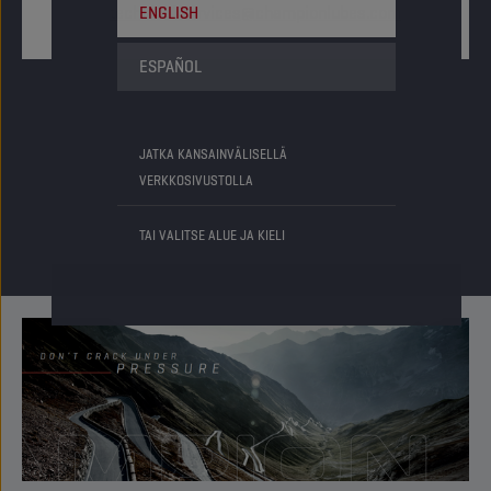
technical.services@championlubes.com
ENGLISH
ESPAÑOL
Seuraa meitä sosiaalisessa mediassa
JATKA KANSAINVÄLISELLÄ
VERKKOSIVUSTOLLA
TAI VALITSE ALUE JA KIELI