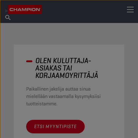
ETSI OMA VOITELUAINEESI
Etsi myyntipiste
Tietoa Championista
Tuotteet
suomi
Uutiset
OLEN KULUTTAJA-
ASIAKAS TAI
KORJAAMOYRITTÄJÄ
Paikallinen jakelija auttaa sinua
mielellään vastaamalla kysymyksiisi
tuotteistamme.
ETSI MYYNTIPISTE