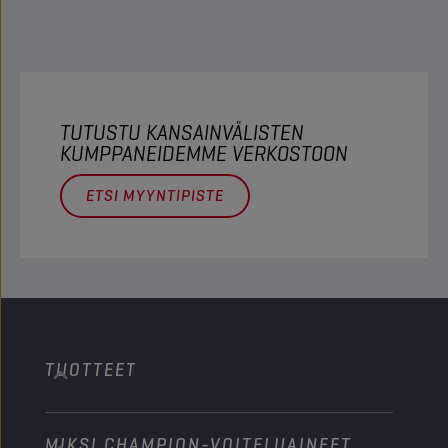
TUTUSTU KANSAINVÄLISTEN
KUMPPANEIDEMME VERKOSTOON
ETSI MYYNTIPISTE
TUOTTEET
MIKSI CHAMPION-VOITELUAINEET
Henkilöautot