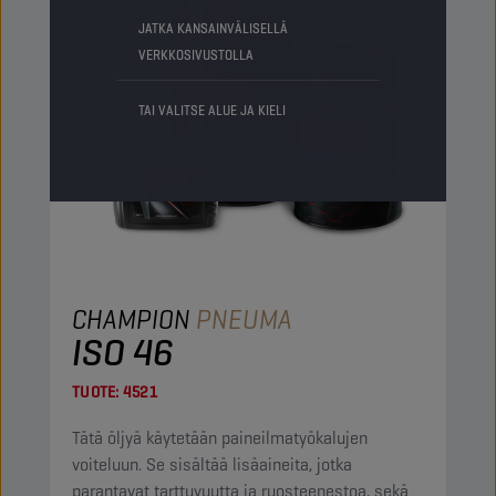
JATKA KANSAINVÄLISELLÄ
VERKKOSIVUSTOLLA
TAI VALITSE ALUE JA KIELI
CHAMPION
PNEUMA
ISO 46
TUOTE:
4521
Tätä öljyä käytetään paineilmatyökalujen
voiteluun. Se sisältää lisäaineita, jotka
parantavat tarttuvuutta ja ruosteenestoa, sekä