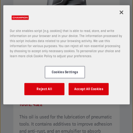
Our site enables script (e.g. cookies) that is able to read, store, and write
information on your browser and in your device. The information processed by
this script includes data related to your browsing activity. We use this
information for various purposes. You can reject all non-essential processing
by choosing to accept only necessary cookies. To personalize your choice and
learn more click Cookie Policy to adjust your preferences.
Cookies Settings
CHAMPION
PNEUMA
Reject All
Accept All Cookies
ISO 22
TUOTE:
4522
This oil is used for the lubrication of pneumatic
tools. It contains additives to improve adhesion
and anti-rust, and an emulsifier to absorb