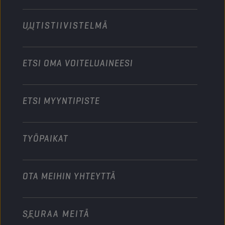
Technology
Maatalouskoneet
UUTISTIIVISTELMÄ
Henkilöautot
Moottoriurheilualan yhteistyökumppanit
Puutarhakoneet
Moottoripyörät
Tehosta liiketoimintaasi
Moottoripyörät ja mönkijät
ETSI OMA VOITELUAINEESI
Raskas kalusto
Ryhdy jakelijaksi
Teollisuuskoneet
ETSI MYYNTIPISTE
Veneet
Muu
TYÖPAIKAT
OTA MEIHIN YHTEYTTÄ
SEURAA MEITÄ
info@championlubes.com