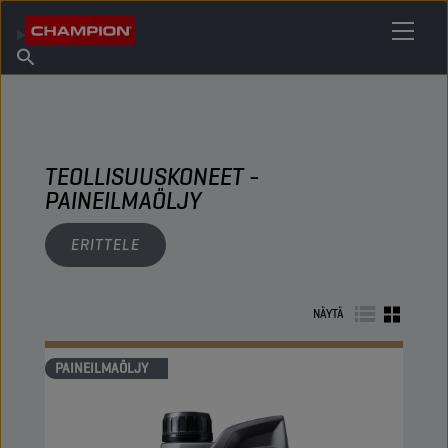
ETSI OMA VOITELUAINEESI
Etsi myyntipiste
Tietoa Championista
Tuotteet
suomi
Uutiset
TEOLLISUUSKONEET -
PAINEILMAÖLJY
ERITTELE
NÄYTÄ
PAINEILMAÖLJY