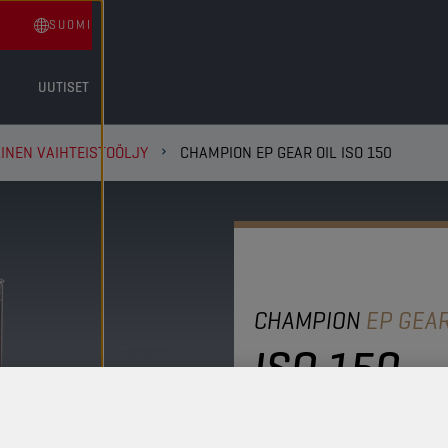
SUOMI
UUTISET
INEN VAIHTEISTOÖLJY
CHAMPION EP GEAR OIL ISO 150
CHAMPION
EP GEAR
ISO 150
Tämä on erittäin korkea
teollisuuskäyttöön. Rikk