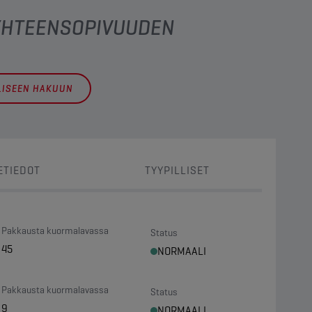
 YHTEENSOPIVUUDEN
LLISEEN HAKUUN
ETIEDOT
TYYPILLISET
Pakkausta kuormalavassa
Status
45
NORMAALI
Pakkausta kuormalavassa
Status
9
NORMAALI