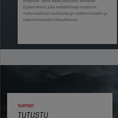
ympärille. Tämä takaa jatkuvasti kestävän
öljykerroksen, joka mahdollistaa moottorin
maksimaalisen suorituskyvyn rankimmissakin ja
vaativimmissakin olosuhteissa.
TUOTTEET
TUTUSTU