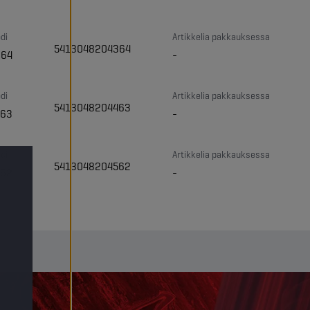
di
Artikkelia pakkauksessa
5413048204364
364
-
di
Artikkelia pakkauksessa
5413048204463
463
-
di
Artikkelia pakkauksessa
5413048204562
562
-