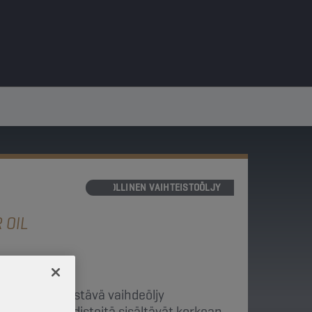
TEOLLINEN VAIHTEISTOÖLJY
 OIL
a painetta kestävä vaihdeöljy
i- ja fosforiyhdisteitä sisältävät korkean