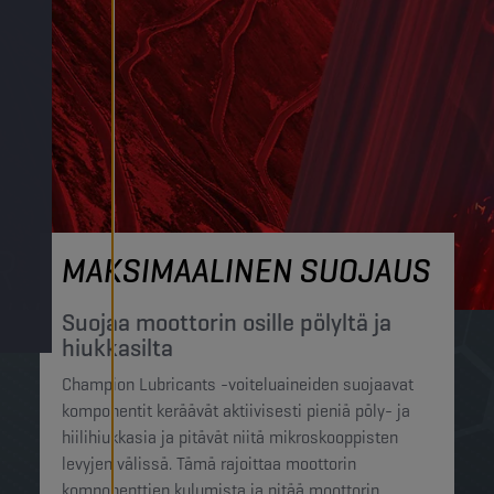
MAKSIMAALINEN SUOJAUS
Suojaa moottorin osille pölyltä ja
hiukkasilta
Champion Lubricants -voiteluaineiden suojaavat
komponentit keräävät aktiivisesti pieniä pöly- ja
hiilihiukkasia ja pitävät niitä mikroskooppisten
levyjen välissä. Tämä rajoittaa moottorin
komponenttien kulumista ja pitää moottorin