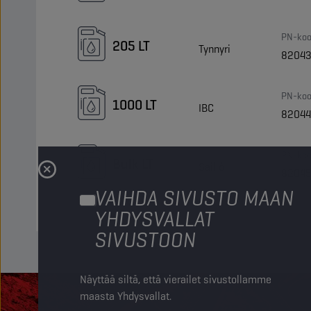
PN-koo
205 LT
Tynnyri
8204
PN-koo
1000 LT
IBC
8204
PN-koo
Bulk LT
Säiliö
8204
VAIHDA SIVUSTO MAAN
YHDYSVALLAT
SIVUSTOON
Näyttää siltä, että vierailet sivustollamme
maasta Yhdysvallat.