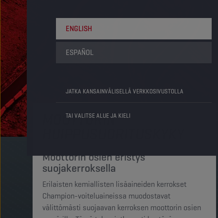
ENGLISH
ESPAÑOL
JATKA KANSAINVÄLISELLÄ VERKKOSIVUSTOLLA
MOOTTORIN
TAI VALITSE ALUE JA KIELI
HUIPPUSUORITUSKYKY
Moottorin osien eristys
suojakerroksella
Erilaisten kemiallisten lisäaineiden kerrokset
Champion-voiteluaineissa muodostavat
välittömästi suojaavan kerroksen moottorin osien