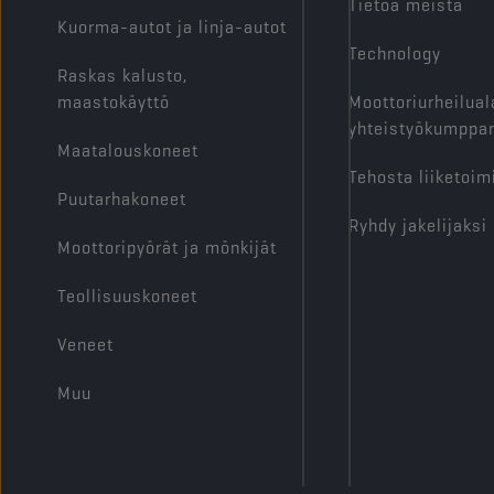
Tietoa meistä
Kuorma-autot ja linja-autot
Technology
Raskas kalusto,
maastokäyttö
Moottoriurheilual
yhteistyökumppan
Maatalouskoneet
Tehosta liiketoim
Puutarhakoneet
Ryhdy jakelijaksi
Moottoripyörät ja mönkijät
Teollisuuskoneet
Veneet
Muu