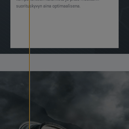
suorituskyvyn aina optimaalisena.