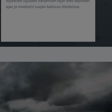
öljykalvon lujuuden säilymisen öljyn koko käyttöiän
ajan ja moottorin suojan kaikissa tilanteissa.