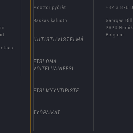
Moottoripyörät
+32 3 870 
Raskas kalusto
Georges Gill
an
2620 Hemi
it
Belgium
UUTISTIIVISTELMÄ
intaasi
ETSI OMA
VOITELUAINEESI
ETSI MYYNTIPISTE
TYÖPAIKAT