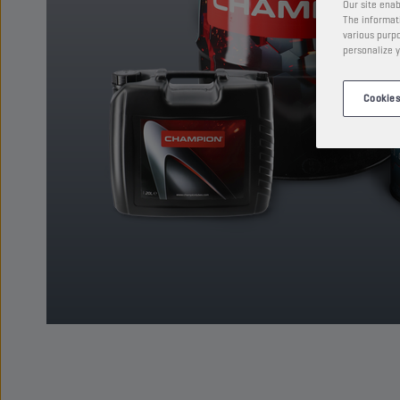
Our site enab
The informati
various purpo
personalize y
Cookies