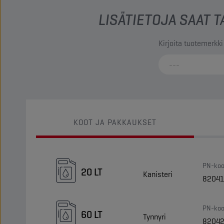
LISÄTIETOJA SAAT
Kirjoita tuotemerkki
KOOT JA PAKKAUKSET
PN-koo
20 LT
Kanisteri
8204
PN-koo
60 LT
Tynnyri
8204