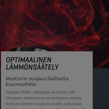
OPTIMAALINEN
LÄMMÖNSÄÄTELY
Moottorin suojaus liialliselta
kuumuudelta​​
Adaptive Shield -teknologia varmistaa, että
Champion-voiteluaineet voivat helposti poistaa
liiallisen lämmön moottorin sisältä, mikä takaa