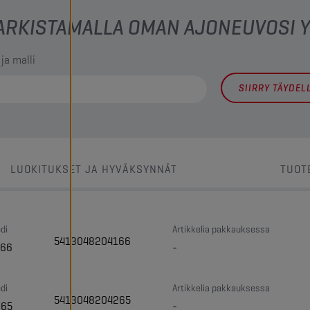
 TARKISTAMALLA OMAN AJONEUVOSI
 ja malli
SIIRRY TÄYDE
LUOKITUKSET JA HYVÄKSYNNÄT
TUOT
di
Artikkelia pakkauksessa
5413048204166
166
-
di
Artikkelia pakkauksessa
5413048204265
265
-