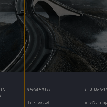
ION-
SEGMENTIT
OTA MEIHI
T
Henkilöautot
info@champ