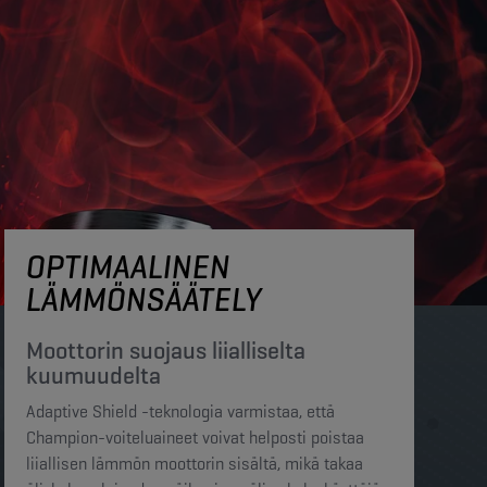
OPTIMAALINEN
LÄMMÖNSÄÄTELY
Moottorin suojaus liialliselta
kuumuudelta​​
Adaptive Shield -teknologia varmistaa, että
Champion-voiteluaineet voivat helposti poistaa
liiallisen lämmön moottorin sisältä, mikä takaa