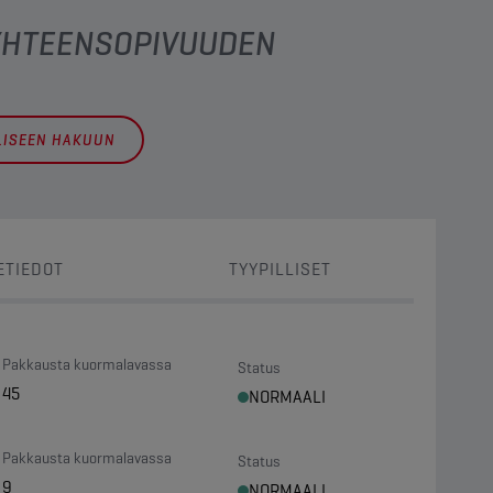
 YHTEENSOPIVUUDEN
LLISEEN HAKUUN
ETIEDOT
TYYPILLISET
Pakkausta kuormalavassa
Status
45
NORMAALI
Pakkausta kuormalavassa
Status
9
NORMAALI