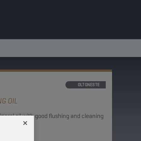
HUOLTONESTE
G OIL
mineral oil with good flushing and cleaning