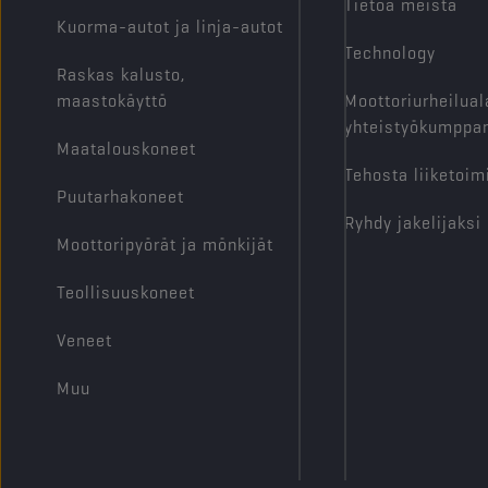
Tietoa meistä
Kuorma-autot ja linja-autot
Technology
Raskas kalusto,
maastokäyttö
Moottoriurheilual
yhteistyökumppan
Maatalouskoneet
Tehosta liiketoim
Puutarhakoneet
Ryhdy jakelijaksi
Moottoripyörät ja mönkijät
Teollisuuskoneet
Veneet
Muu