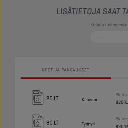
LISÄTIETOJA SAAT
Kirjoita tuotemerkki
KOOT JA PAKKAUKSET
PN-koo
20 LT
Kanisteri
82041
PN-koo
60 LT
Tynnyri
8204