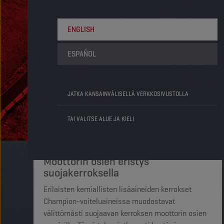
ENGLISH
ESPAÑOL
JATKA KANSAINVÄLISELLÄ VERKKOSIVUSTOLLA
MOOTTORIN
TAI VALITSE ALUE JA KIELI
HUIPPUSUORITUSKYKY
Moottorin osien eristys
suojakerroksella
Erilaisten kemiallisten lisäaineiden kerrokset
Champion-voiteluaineissa muodostavat
välittömästi suojaavan kerroksen moottorin osien