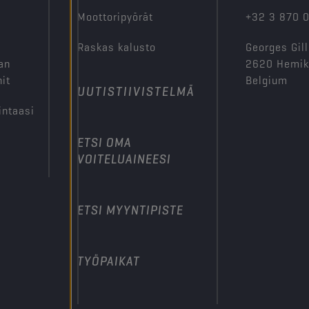
Moottoripyörät
+32 3 870 
Raskas kalusto
Georges Gill
an
2620 Hemi
it
Belgium
UUTISTIIVISTELMÄ
intaasi
ETSI OMA
VOITELUAINEESI
ETSI MYYNTIPISTE
TYÖPAIKAT