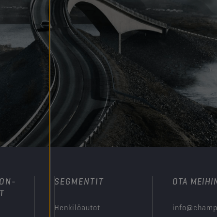
ION-
SEGMENTIT
OTA MEIHI
T
Henkilöautot
info@champ