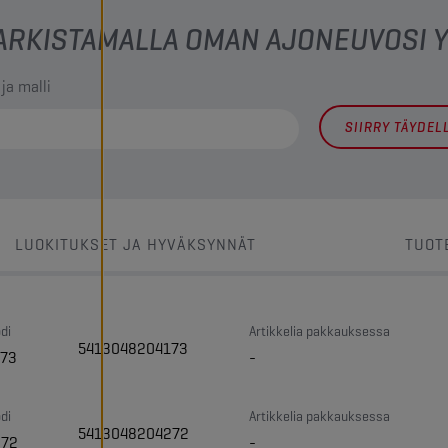
 TARKISTAMALLA OMAN AJONEUVOSI
 ja malli
SIIRRY TÄYDE
LUOKITUKSET JA HYVÄKSYNNÄT
TUOT
di
Artikkelia pakkauksessa
5413048204173
73
-
di
Artikkelia pakkauksessa
5413048204272
272
-