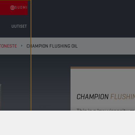
SUOMI
UUTISET
TONESTE
CHAMPION FLUSHING OIL
CHAMPION
FLUSHIN
This is a low viscosity 
properties.
TUOTE: 4524