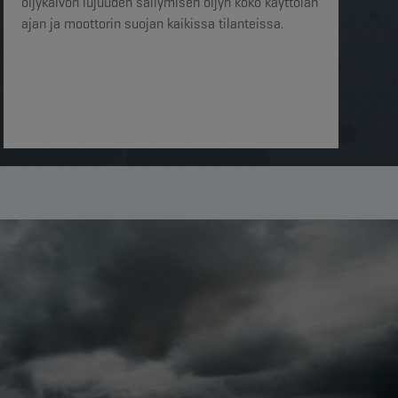
öljykalvon lujuuden säilymisen öljyn koko käyttöiän
ajan ja moottorin suojan kaikissa tilanteissa.