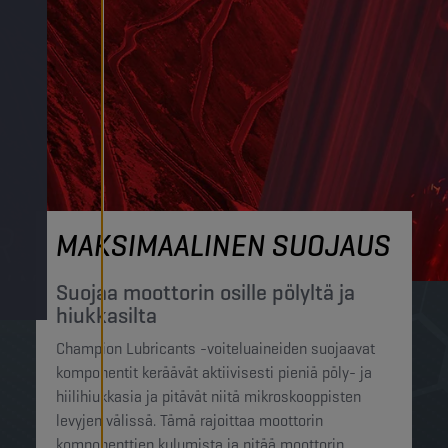
MAKSIMAALINEN SUOJAUS
Suojaa moottorin osille pölyltä ja
hiukkasilta
Champion Lubricants -voiteluaineiden suojaavat
komponentit keräävät aktiivisesti pieniä pöly- ja
hiilihiukkasia ja pitävät niitä mikroskooppisten
levyjen välissä. Tämä rajoittaa moottorin
komponenttien kulumista ja pitää moottorin