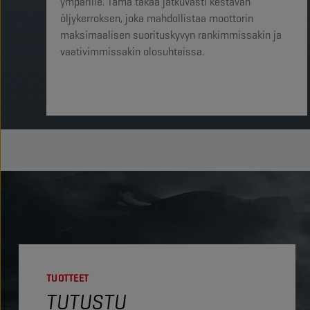
ympärille. Tämä takaa jatkuvasti kestävän
öljykerroksen, joka mahdollistaa moottorin
maksimaalisen suorituskyvyn rankimmissakin ja
vaativimmissakin olosuhteissa.
TUOTTEET
TUTUSTU