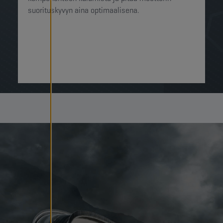
suorituskyvyn aina optimaalisena.