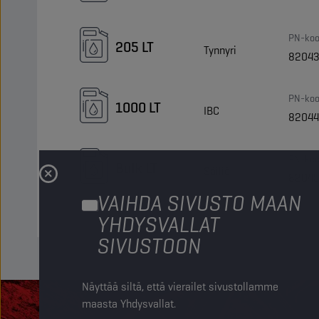
PN-koo
205 LT
Tynnyri
82043
PN-koo
1000 LT
IBC
82044
PN-koo
Bulk LT
Säiliö
82045
VAIHDA SIVUSTO MAAN
YHDYSVALLAT
SIVUSTOON
Näyttää siltä, että vierailet sivustollamme
maasta Yhdysvallat.