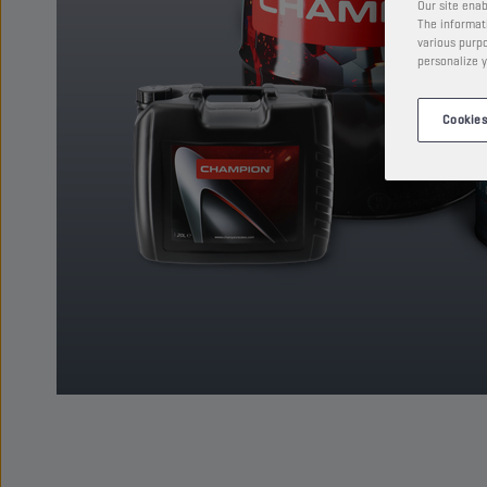
Our site enab
The informati
various purpo
personalize y
Cookies