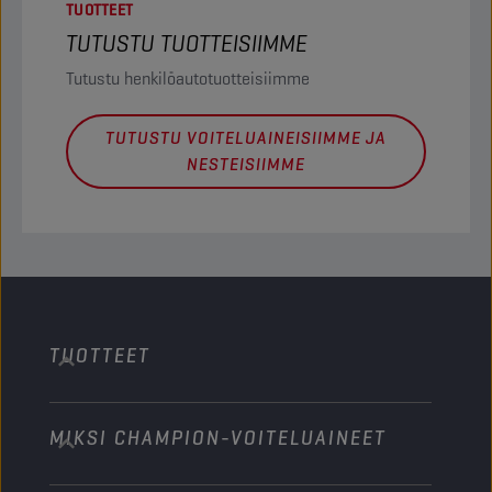
TUOTTEET
TUTUSTU TUOTTEISIIMME
Tutustu henkilöautotuotteisiimme
TUTUSTU VOITELUAINEISIIMME JA
NESTEISIIMME
TUOTTEET
MIKSI CHAMPION-VOITELUAINEET
Henkilöautot
Kuorma-autot ja linja-autot