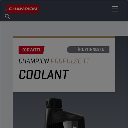
ETSI OMA VOITELUAINEESI
Etsi myyntipiste
Tietoa Championista
Tuotteet
suomi
Uutiset
KORVATTU
JÄÄHDYTINNESTE
CHAMPION
PROPULSE TT
COOLANT