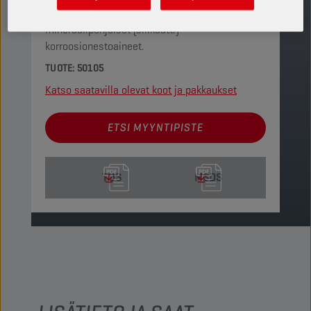
orgaaninen lisäainetekniikka ja
mineraalipohjaiset (silikaatti)
korroosionestoaineet.
TUOTE: 50105
Katso saatavilla olevat koot ja pakkaukset
ETSI MYYNTIPISTE
TDS
MSDS