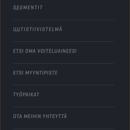
SEGMENTIT
Tietoa meistä
Raskas kalusto, maastokäyttö
Technology
Maatalouskoneet
UUTISTIIVISTELMÄ
Henkilöautot
Moottoriurheilualan yhteistyökumppanit
Puutarhakoneet
Moottoripyörät
Tehosta liiketoimintaasi
Moottoripyörät ja mönkijät
ETSI OMA VOITELUAINEESI
Raskas kalusto
Ryhdy jakelijaksi
Teollisuuskoneet
ETSI MYYNTIPISTE
Veneet
Muu
TYÖPAIKAT
OTA MEIHIN YHTEYTTÄ