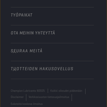
Muu
TYÖPAIKAT
OTA MEIHIN YHTEYTTÄ
SEURAA MEITÄ
info@championlubes.com
+32 3 870 00 20
TUOTTEIDEN HAKUSOVELLUS
Georges Gilliotstraat, 52 2620 Hemiksem
Belgium
Champion Lubricants ©2025
Kaikki oikeudet pidätetään
Disclaimer
Verkkosivuston tietosuojailmoitus
Evästeitä koskeva ilmoitus