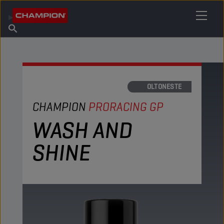
ETSI OMA VOITELUAINEESI
Etsi myyntipiste
Tietoa Championista
Tuotteet
suomi
Uutiset
HUOLTONESTE
CHAMPION
PRORACING GP
WASH AND
SHINE