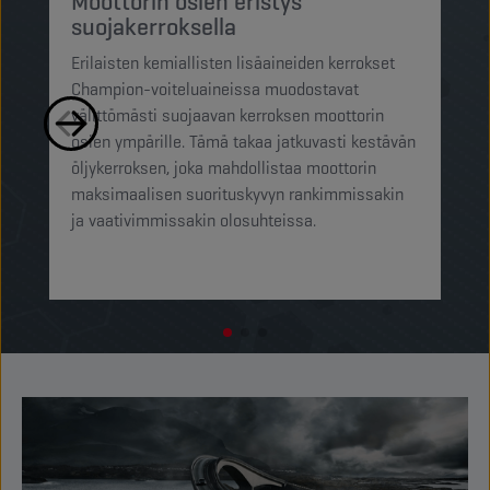
h
Moottorin osien eristys
suojakerroksella
Ch
Erilaisten kemiallisten lisäaineiden kerrokset
su
Champion-voiteluaineissa muodostavat
pi
välittömästi suojaavan kerroksen moottorin
mi
osien ympärille. Tämä takaa jatkuvasti kestävän
ra
öljykerroksen, joka mahdollistaa moottorin
pi
maksimaalisen suorituskyvyn rankimmissakin
op
ja vaativimmissakin olosuhteissa.