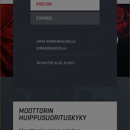
ENGLISH
ESPAÑOL
JATKA KANSAINVÄLISELLÄ
VERKKOSIVUSTOLLA
TAI VALITSE ALUE JA KIELI
MOOTTORIN
M
HUIPPUSUORITUSKYKY
S