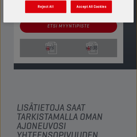
Reject All
Accept All Cookies
Katso saatavilla olevat koot ja pakkaukset
ETSI MYYNTIPISTE
TDS
MSDS
LISÄTIETOJA SAAT
TARKISTAMALLA OMAN
AJONEUVOSI
YHTEENSOPIVUUDEN