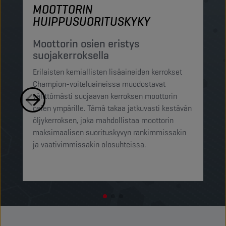
MOOTTORIN
M
HUIPPUSUORITUSKYKY
S
h
Moottorin osien eristys
suojakerroksella
Ch
Erilaisten kemiallisten lisäaineiden kerrokset
su
Champion-voiteluaineissa muodostavat
pi
välittömästi suojaavan kerroksen moottorin
mi
osien ympärille. Tämä takaa jatkuvasti kestävän
ra
öljykerroksen, joka mahdollistaa moottorin
pi
maksimaalisen suorituskyvyn rankimmissakin
op
ja vaativimmissakin olosuhteissa.