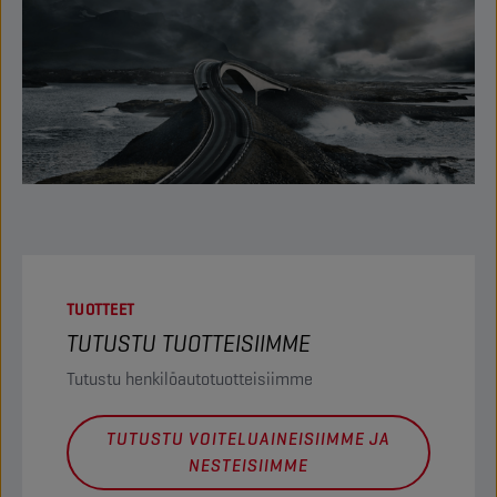
TUOTTEET
TUTUSTU TUOTTEISIIMME
Tutustu henkilöautotuotteisiimme
TUTUSTU VOITELUAINEISIIMME JA
NESTEISIIMME