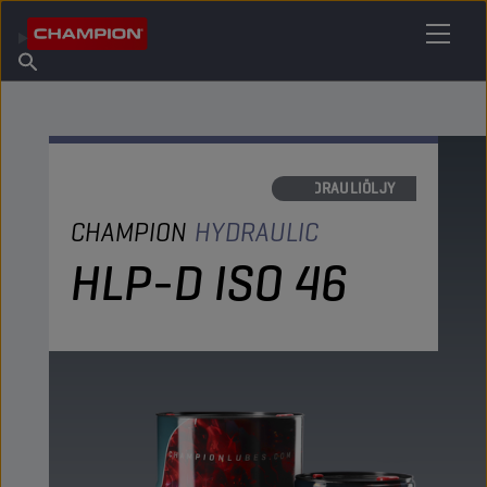
ETSI OMA VOITELUAINEESI
Etsi myyntipiste
Tietoa Championista
Tuotteet
suomi
Uutiset
HYDRAULIÖLJY
CHAMPION
HYDRAULIC
HLP-D ISO 46