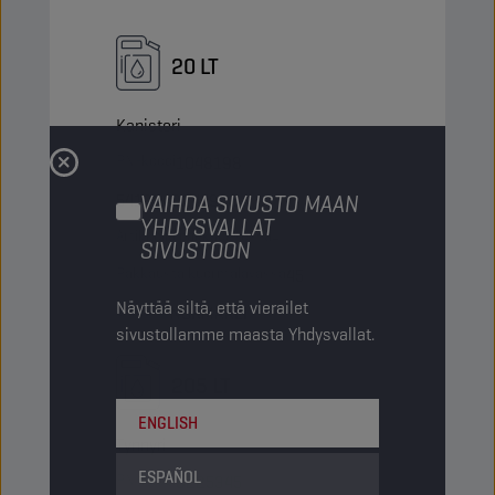
20 LT
Kanisteri
PN-koodi
1048198
VAIHDA SIVUSTO MAAN
5413048244926
YHDYSVALLAT
Artikkelia pakkauksessa
-
SIVUSTOON
Pakkausta kuormalavassa
45
Näyttää siltä, että vierailet
Status
NORMAALI
sivustollamme maasta Yhdysvallat.
205 LT
ENGLISH
Tynnyri
ESPAÑOL
PN-koodi
8225345