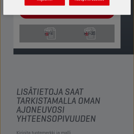
ETSI MYYNTIPISTE
TDS
MSDS
LISÄTIETOJA SAAT
TARKISTAMALLA OMAN
AJONEUVOSI
YHTEENSOPIVUUDEN
Kirjoita tuotemerkki ja malli