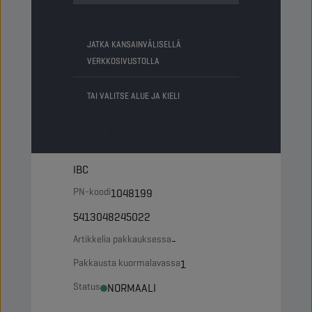
5413048225345
Artikkelia pakkauksessa
-
JATKA KANSAINVÄLISELLÄ
Pakkausta kuormalavassa
VERKKOSIVUSTOLLA
4
Status
NORMAALI
TAI VALITSE ALUE JA KIELI
1000 LT
IBC
PN-koodi
1048199
5413048245022
Artikkelia pakkauksessa
-
Pakkausta kuormalavassa
1
Status
NORMAALI