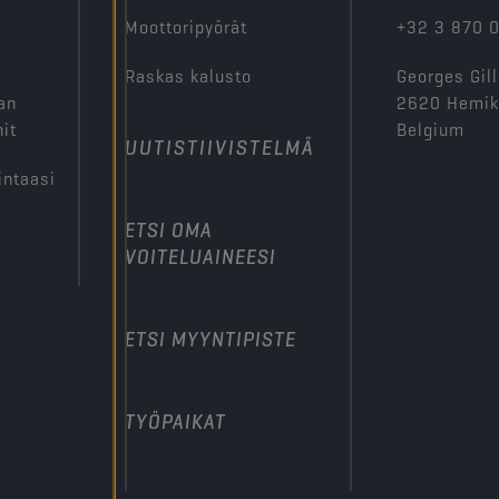
Moottoripyörät
+32 3 870 
Raskas kalusto
Georges Gill
an
2620 Hemi
it
Belgium
UUTISTIIVISTELMÄ
intaasi
ETSI OMA
VOITELUAINEESI
ETSI MYYNTIPISTE
TYÖPAIKAT