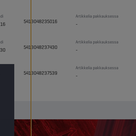
di
Artikkelia pakkauksessa
5413048235016
016
-
di
Artikkelia pakkauksessa
5413048237430
430
-
di
Artikkelia pakkauksessa
5413048237539
539
-