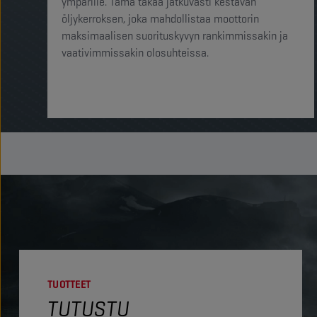
ympärille. Tämä takaa jatkuvasti kestävän
öljykerroksen, joka mahdollistaa moottorin
maksimaalisen suorituskyvyn rankimmissakin ja
vaativimmissakin olosuhteissa.
TUOTTEET
TUTUSTU