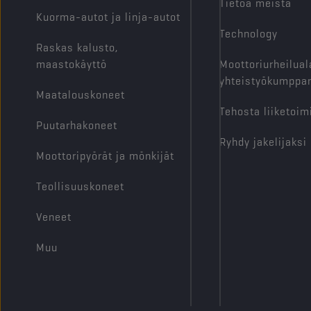
Tietoa meistä
Kuorma-autot ja linja-autot
Technology
Raskas kalusto,
maastokäyttö
Moottoriurheilual
yhteistyökumppan
Maatalouskoneet
Tehosta liiketoim
Puutarhakoneet
Ryhdy jakelijaksi
Moottoripyörät ja mönkijät
Teollisuuskoneet
Veneet
Muu