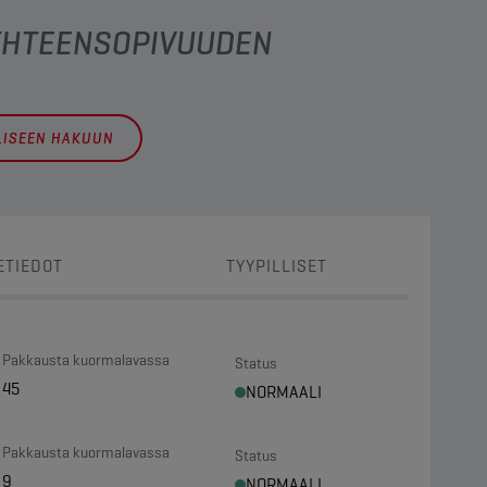
 YHTEENSOPIVUUDEN
LLISEEN HAKUUN
ETIEDOT
TYYPILLISET
Pakkausta kuormalavassa
Status
45
NORMAALI
Pakkausta kuormalavassa
Status
9
NORMAALI