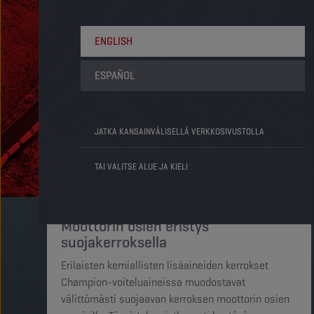
ENGLISH
ESPAÑOL
JATKA KANSAINVÄLISELLÄ VERKKOSIVUSTOLLA
MOOTTORIN
TAI VALITSE ALUE JA KIELI
HUIPPUSUORITUSKYKY
Moottorin osien eristys
suojakerroksella
Erilaisten kemiallisten lisäaineiden kerrokset
Champion-voiteluaineissa muodostavat
välittömästi suojaavan kerroksen moottorin osien