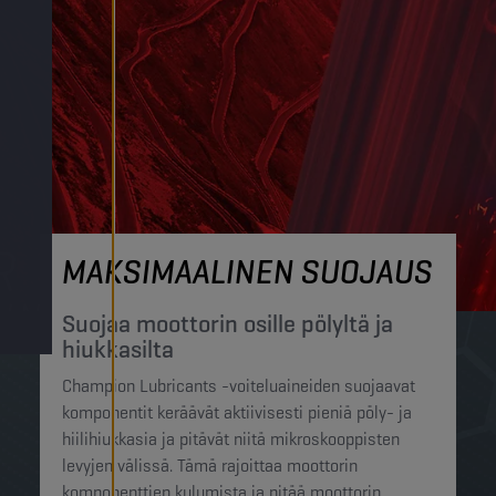
MAKSIMAALINEN SUOJAUS
Suojaa moottorin osille pölyltä ja
hiukkasilta
Champion Lubricants -voiteluaineiden suojaavat
komponentit keräävät aktiivisesti pieniä pöly- ja
hiilihiukkasia ja pitävät niitä mikroskooppisten
levyjen välissä. Tämä rajoittaa moottorin
komponenttien kulumista ja pitää moottorin