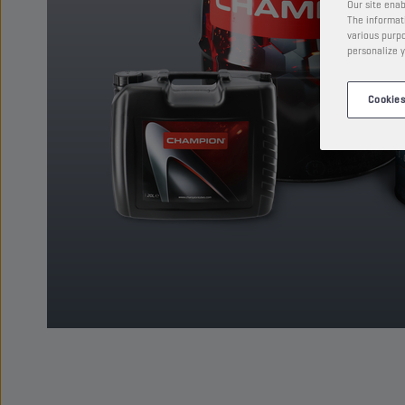
Our site enab
The informati
various purpo
personalize y
Cookies