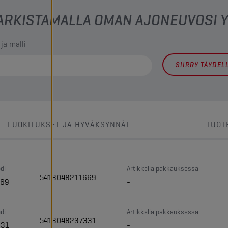
 TARKISTAMALLA OMAN AJONEUVOSI
 ja malli
SIIRRY TÄYDE
LUOKITUKSET JA HYVÄKSYNNÄT
TUOT
di
Artikkelia pakkauksessa
5413048211669
669
-
di
Artikkelia pakkauksessa
5413048237331
331
-