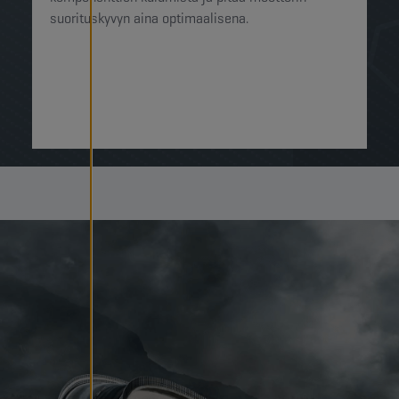
suorituskyvyn aina optimaalisena.