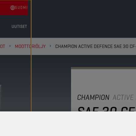
SUOMI
UUTISET
TOT
MOOTTORIÖLJY
CHAMPION ACTIVE DEFENCE SAE 30 CF
CHAMPION
ACTIVE
SAE 30 C
Korkealaatuinen mineraal
dieselmoottoreille (turbo