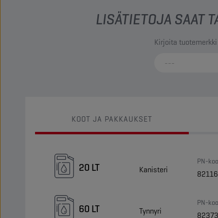
LISÄTIETOJA SAAT
Kirjoita tuotemerkki
KOOT JA PAKKAUKSET
PN-koo
20 LT
Kanisteri
8211
PN-koo
60 LT
Tynnyri
8237