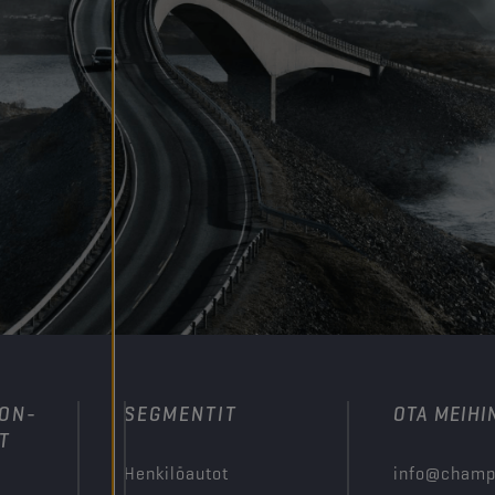
ION-
SEGMENTIT
OTA MEIHI
T
Henkilöautot
info@champ