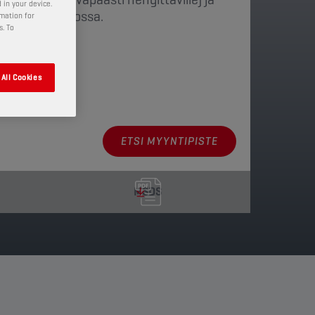
 in your device.
lmässä ilmastossa.
rmation for
s. To
ja pakkaukset
All Cookies
ETSI MYYNTIPISTE
MSDS