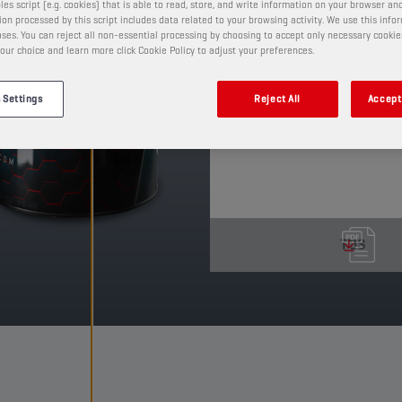
les script (e.g. cookies) that is able to read, store, and write information on your browser and
bensiinimoottoreille ky
on processed by this script includes data related to your browsing activity. We use this info
ses. You can reject all non-essential processing by choosing to accept only necessary cookie
TUOTE: 21203
our choice and learn more click Cookie Policy to adjust your preferences.
Katso saatavilla olevat koot 
 Settings
Reject All
Accept 
TDS