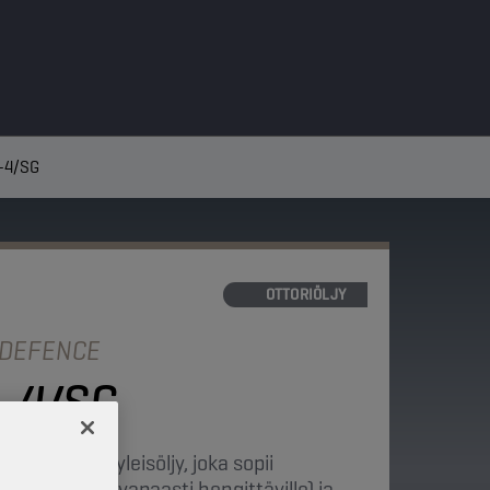
-4/SG
MOOTTORIÖLJY
 DEFENCE
F-4/SG
ipohjainen yleisöljy, joka sopii
ahdetuille ja vapaasti hengittäville) ja