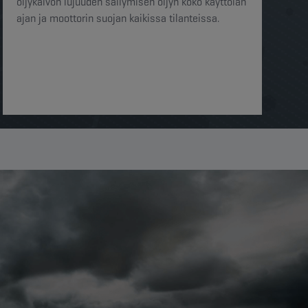
öljykalvon lujuuden säilymisen öljyn koko käyttöiän
ajan ja moottorin suojan kaikissa tilanteissa.