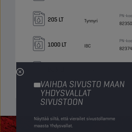
PN-koo
205 LT
Tynnyri
8235
PN-koo
1000 LT
IBC
8237
PN-koo
Bulk LT
Säiliö
8237
VAIHDA SIVUSTO MAAN
YHDYSVALLAT
SIVUSTOON
Näyttää siltä, että vierailet sivustollamme
maasta Yhdysvallat.