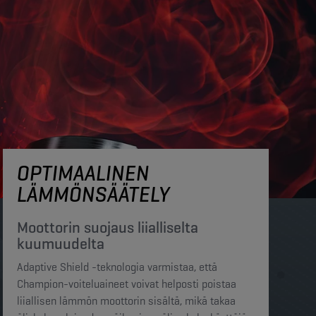
OPTIMAALINEN
LÄMMÖNSÄÄTELY
Moottorin suojaus liialliselta
kuumuudelta​​
Adaptive Shield -teknologia varmistaa, että
Champion-voiteluaineet voivat helposti poistaa
liiallisen lämmön moottorin sisältä, mikä takaa