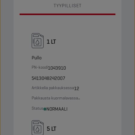
TYYPILLISET
1 LT
Pullo
PN-koodi
1043910
5413048242007
Artikkelia pakkauksessa
12
Pakkausta kuormalavassa
-
Status
NORMAALI
5 LT