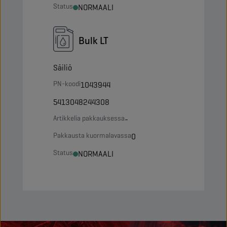
Status
NORMAALI
Bulk LT
Säiliö
PN-koodi
1043944
5413048244308
Artikkelia pakkauksessa
-
Pakkausta kuormalavassa
0
Status
NORMAALI