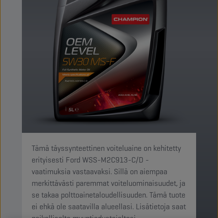
Tämä täyssynteettinen voiteluaine on kehitetty
erityisesti Ford WSS-M2C913-C/D -
vaatimuksia vastaavaksi. Sillä on aiempaa
merkittävästi paremmat voiteluominaisuudet, ja
se takaa polttoainetaloudellisuuden. Tämä tuote
ei ehkä ole saatavilla alueellasi. Lisätietoja saat