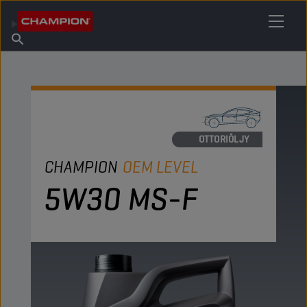
ETSI OMA VOITELUAINEESI
Etsi myyntipiste
Tietoa Championista
Tuotteet
suomi
Uutiset
MOOTTORIÖLJY
CHAMPION
OEM LEVEL
5W30 MS-F