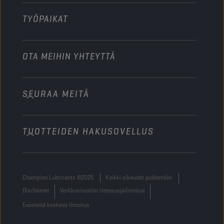
Muu
TYÖPAIKAT
OTA MEIHIN YHTEYTTÄ
SEURAA MEITÄ
info@championlubes.com
+32 3 870 00 20
TUOTTEIDEN HAKUSOVELLUS
Georges Gilliotstraat, 52 2620 Hemiksem
Belgium
Champion Lubricants ©2025
Kaikki oikeudet pidätetään
Disclaimer
Verkkosivuston tietosuojailmoitus
Evästeitä koskeva ilmoitus