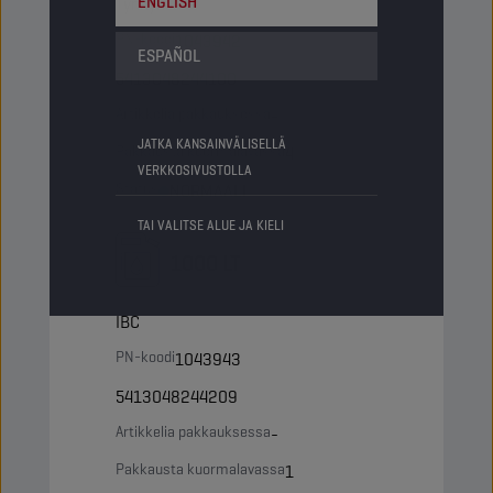
ENGLISH
Tynnyri
PN-koodi
1043942
ESPAÑOL
5413048244100
Artikkelia pakkauksessa
-
JATKA KANSAINVÄLISELLÄ
Pakkausta kuormalavassa
4
VERKKOSIVUSTOLLA
Status
NORMAALI
TAI VALITSE ALUE JA KIELI
1000 LT
IBC
PN-koodi
1043943
5413048244209
Artikkelia pakkauksessa
-
Pakkausta kuormalavassa
1