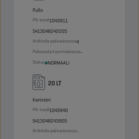
Pullo
PN-koodi
1043911
5413048242205
Artikkelia pakkauksessa
4
Pakkausta kuormalavassa
-
Status
NORMAALI
20 LT
Kanisteri
PN-koodi
1043940
5413048243905
Artikkelia pakkauksessa
-