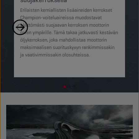
Ch
Erilaisten kemiallisten lisäaineiden kerrokset
su
Champion-voiteluaineissa muodostavat
pi
välittömästi suojaavan kerroksen moottorin
mi
osien ympärille. Tämä takaa jatkuvasti kestävän
ra
öljykerroksen, joka mahdollistaa moottorin
pi
maksimaalisen suorituskyvyn rankimmissakin
op
ja vaativimmissakin olosuhteissa.