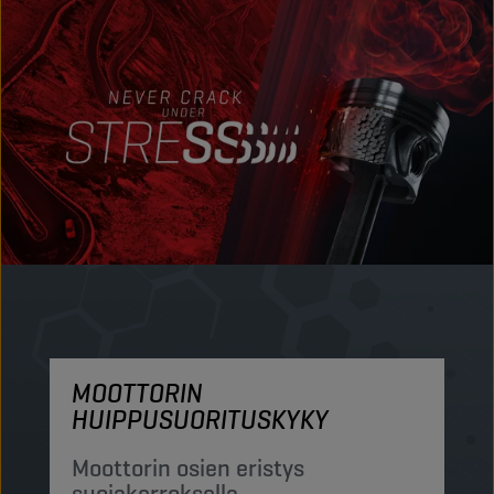
MOOTTORIN
M
HUIPPUSUORITUSKYKY
S
h
Moottorin osien eristys
suojakerroksella