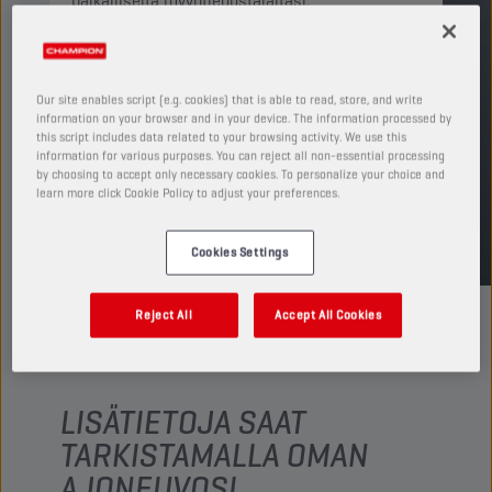
paikalliselta myyntiedustajaltasi.
TUOTE: 75623
Katso saatavilla olevat koot ja pakkaukset
Our site enables script (e.g. cookies) that is able to read, store, and write
information on your browser and in your device. The information processed by
ETSI MYYNTIPISTE
this script includes data related to your browsing activity. We use this
information for various purposes. You can reject all non-essential processing
by choosing to accept only necessary cookies. To personalize your choice and
learn more click Cookie Policy to adjust your preferences.
TDS
MSDS
Cookies Settings
Reject All
Accept All Cookies
LISÄTIETOJA SAAT
TARKISTAMALLA OMAN
AJONEUVOSI