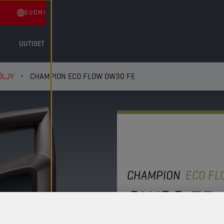
SUOMI
UUTISET
ÖLJY
CHAMPION ECO FLOW 0W30 FE
CHAMPION
ECO F
0W30 FE