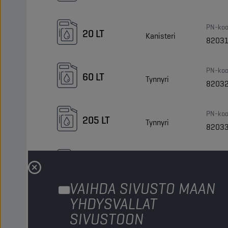
PN-koo
20 LT
Kanisteri
8203
PN-koo
60 LT
Tynnyri
8203
PN-koo
205 LT
Tynnyri
8203
PN-koo
1000 LT
IBC
8203
VAIHDA SIVUSTO MAAN
YHDYSVALLAT
PN-koo
Bulk LT
Säiliö
8203
SIVUSTOON