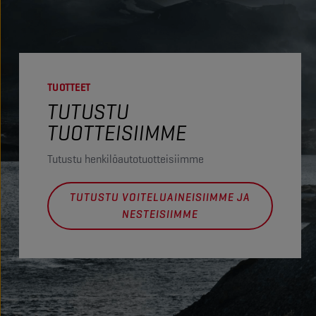
TUOTTEET
TUTUSTU
TUOTTEISIIMME
Tutustu henkilöautotuotteisiimme
TUTUSTU VOITELUAINEISIIMME JA
NESTEISIIMME