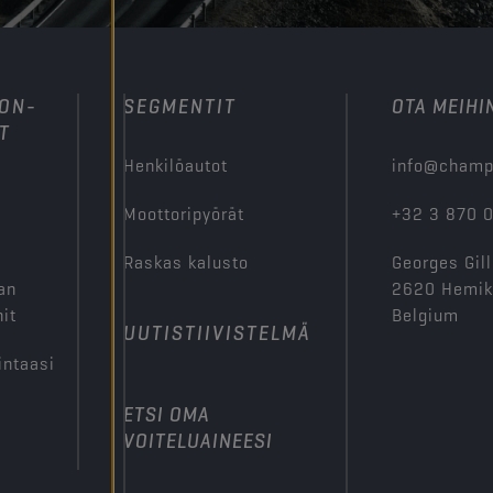
ION-
SEGMENTIT
OTA MEIHI
T
Henkilöautot
info@champ
Moottoripyörät
+32 3 870 
Raskas kalusto
Georges Gill
an
2620 Hemi
it
Belgium
UUTISTIIVISTELMÄ
intaasi
ETSI OMA
VOITELUAINEESI