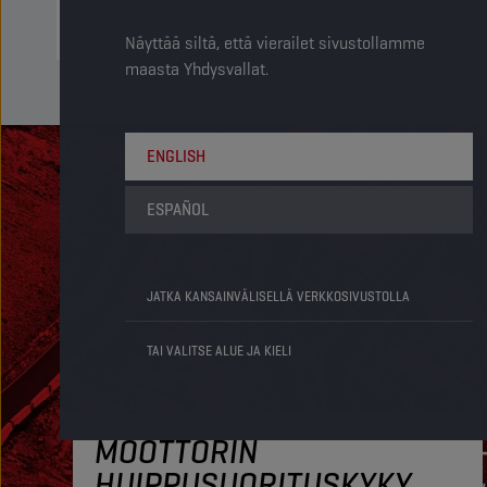
Näyttää siltä, että vierailet sivustollamme
maasta Yhdysvallat.
ENGLISH
ESPAÑOL
JATKA KANSAINVÄLISELLÄ VERKKOSIVUSTOLLA
TAI VALITSE ALUE JA KIELI
MOOTTORIN
HUIPPUSUORITUSKYKY