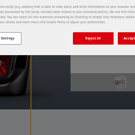
Täyssynteettinen uuden
les script (e.g. cookies) that is able to read, store, and write information on your browser and
erinomaisen juoksevuud
on processed by this script includes data related to your browsing activity. We use this info
heti käynnistyksen jälke
ses. You can reject all non-essential processing by choosing to accept only necessary cookie
myös säästää polttoain
our choice and learn more click Cookie Policy to adjust your preferences.
TUOTE: 14105
 Settings
Reject All
Accept 
Katso saatavilla olevat koot 
TDS