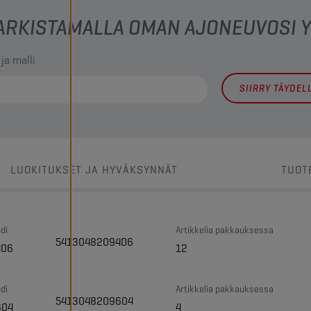
 TARKISTAMALLA OMAN AJONEUVOSI
 ja malli
SIIRRY TÄYDE
LUOKITUKSET JA HYVÄKSYNNÄT
TUOT
di
Artikkelia pakkauksessa
5413048209406
406
12
di
Artikkelia pakkauksessa
5413048209604
604
4