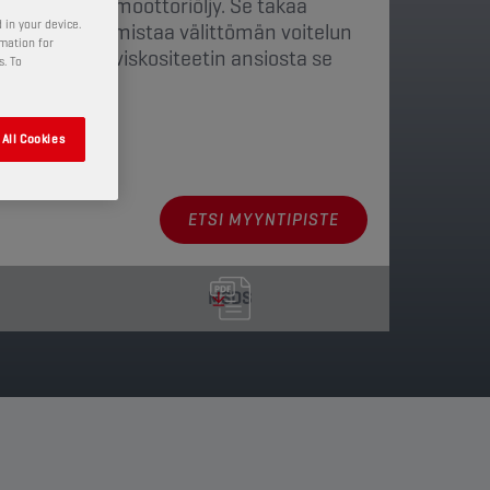
 sukupolven moottoriöljy. Se takaa
 in your device.
en, mikä varmistaa välittömän voitelun
rmation for
en. Alhaisen viskositeetin ansiosta se
s. To
etta.
All Cookies
ja pakkaukset
ETSI MYYNTIPISTE
MSDS