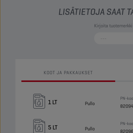
LISÄTIETOJA SAAT
Kirjoita tuotemerkki
KOOT JA PAKKAUKSET
PN-koo
1 LT
Pullo
8209
PN-koo
5 LT
Pullo
8209