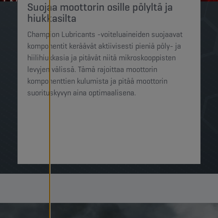
Suojaa moottorin osille pölyltä ja
hiukkasilta
Champion Lubricants -voiteluaineiden suojaavat
komponentit keräävät aktiivisesti pieniä pöly- ja
hiilihiukkasia ja pitävät niitä mikroskooppisten
levyjen välissä. Tämä rajoittaa moottorin
komponenttien kulumista ja pitää moottorin
suorituskyvyn aina optimaalisena.