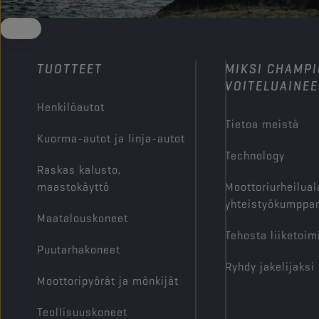
TUOTTEET
MIKSI CHAMP
VOITELUAINEE
Henkilöautot
Tietoa meistä
Kuorma-autot ja linja-autot
Technology
Raskas kalusto,
maastokäyttö
Moottoriurheilual
yhteistyökumppan
Maatalouskoneet
Tehosta liiketoim
Puutarhakoneet
Ryhdy jakelijaksi
Moottoripyörät ja mönkijät
Teollisuuskoneet