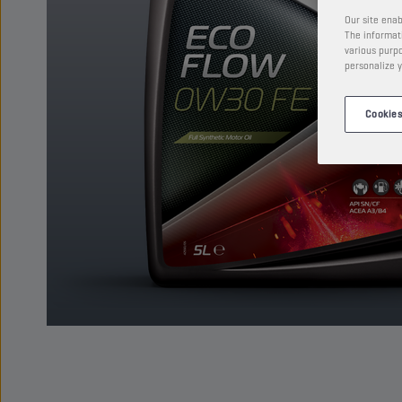
Our site enab
The informati
various purpo
personalize y
Cookies