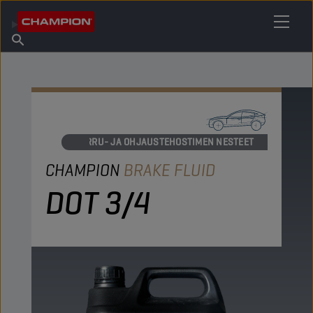
ETSI OMA VOITELUAINEESI
Etsi myyntipiste
Tietoa Championista
Tuotteet
suomi
Uutiset
JARRU- JA OHJAUSTEHOSTIMEN NESTEET
CHAMPION
BRAKE FLUID
DOT 3/4