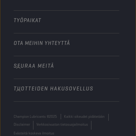
Muu
TYÖPAIKAT
OTA MEIHIN YHTEYTTÄ
SEURAA MEITÄ
info@championlubes.com
+32 3 870 00 20
TUOTTEIDEN HAKUSOVELLUS
Georges Gilliotstraat, 52 2620 Hemiksem
Belgium
Champion Lubricants ©2025
Kaikki oikeudet pidätetään
Disclaimer
Verkkosivuston tietosuojailmoitus
Evästeitä koskeva ilmoitus