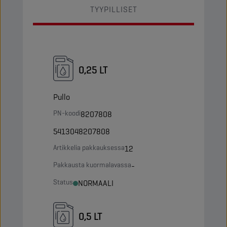
TYYPILLISET
0,25 LT
Pullo
PN-koodi
8207808
5413048207808
Artikkelia pakkauksessa
12
Pakkausta kuormalavassa
-
Status
NORMAALI
0,5 LT