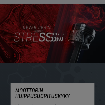
MOOTTORIN
M
HUIPPUSUORITUSKYKY
S