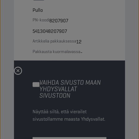
Pullo
PN-koodi
8207907
5413048207907
Artikkelia pakkauksessa
12
Pakkausta kuormalavassa
-
Status
NORMAALI
VAIHDA SIVUSTO MAAN
1 LT
YHDYSVALLAT
SIVUSTOON
Pullo
PN-koodi
8208003
Näyttää siltä, että vierailet
sivustollamme maasta Yhdysvallat.
5413048208003
Artikkelia pakkauksessa
12