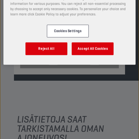
kanssa.
information for various purposes. You can reject all non-essential processing
by choosing to accept only necessary cookies. To personalize your choice and
TUOTE: 5039
learn more click Cookie Policy to adjust your preferences.
Katso saatavilla olevat koot ja pakkaukset
Cookies Settings
ETSI MYYNTIPISTE
Reject All
Accept All Cookies
TDS
MSDS
LISÄTIETOJA SAAT
TARKISTAMALLA OMAN
AJONEUVOSI