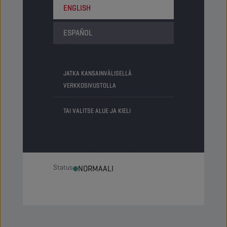
Pakkausta kuormalavassa
-
ENGLISH
Status
NORMAALI
ESPAÑOL
5 LT
JATKA KANSAINVÄLISELLÄ
Pullo
VERKKOSIVUSTOLLA
PN-koodi
8229176
TAI VALITSE ALUE JA KIELI
5413048229176
Artikkelia pakkauksessa
4
Pakkausta kuormalavassa
-
Status
NORMAALI