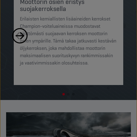
h
Moottorin osien eristys
suojakerroksella
Ch
Erilaisten kemiallisten lisäaineiden kerrokset
su
Champion-voiteluaineissa muodostavat
pi
välittömästi suojaavan kerroksen moottorin
mi
osien ympärille. Tämä takaa jatkuvasti kestävän
ra
öljykerroksen, joka mahdollistaa moottorin
pi
maksimaalisen suorituskyvyn rankimmissakin
op
ja vaativimmissakin olosuhteissa.