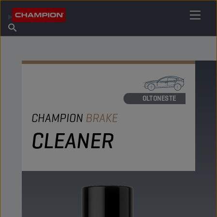
ETSI OMA VOITELUAINEESI
Etsi myyntipiste
Tietoa Championista
Tuotteet
suomi
Uutiset
HUOLTONESTE
CHAMPION
BRAKE
CLEANER