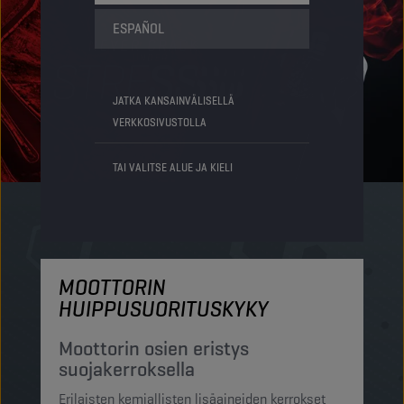
ESPAÑOL
JATKA KANSAINVÄLISELLÄ
VERKKOSIVUSTOLLA
TAI VALITSE ALUE JA KIELI
MOOTTORIN
M
HUIPPUSUORITUSKYKY
S
h
Moottorin osien eristys
suojakerroksella
Ch
Erilaisten kemiallisten lisäaineiden kerrokset
su