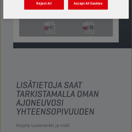
Reject All
Accept All Cookies
ETSI MYYNTIPISTE
TDS
MSDS
LISÄTIETOJA SAAT
TARKISTAMALLA OMAN
AJONEUVOSI
YHTEENSOPIVUUDEN
Kirjoita tuotemerkki ja malli