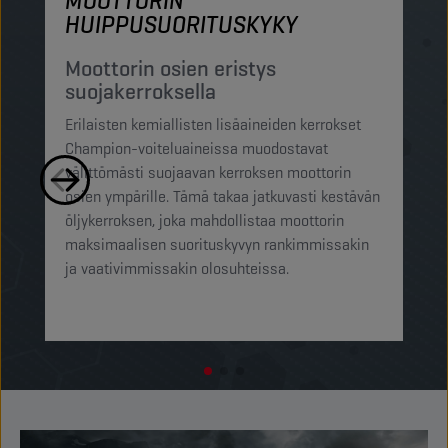
MOOTTORIN
M
HUIPPUSUORITUSKYKY
S
h
Moottorin osien eristys
suojakerroksella
Ch
Erilaisten kemiallisten lisäaineiden kerrokset
su
Champion-voiteluaineissa muodostavat
pi
välittömästi suojaavan kerroksen moottorin
mi
osien ympärille. Tämä takaa jatkuvasti kestävän
ra
öljykerroksen, joka mahdollistaa moottorin
pi
maksimaalisen suorituskyvyn rankimmissakin
op
ja vaativimmissakin olosuhteissa.