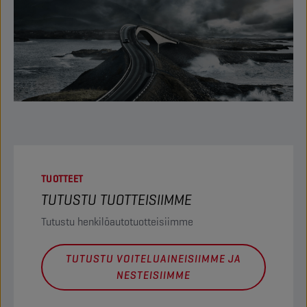
TUOTTEET
TUTUSTU TUOTTEISIIMME
Tutustu henkilöautotuotteisiimme
TUTUSTU VOITELUAINEISIIMME JA
NESTEISIIMME