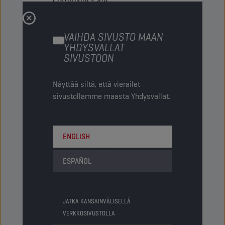
5413048251764
Artikkelia pakkauksessa
-
VAIHDA SIVUSTO MAAN
Pakkausta kuormalavassa
45
YHDYSVALLAT
Status
NORMAALI
SIVUSTOON
Näyttää siltä, että vierailet
205 LT
sivustollamme maasta Yhdysvallat.
Tynnyri
PN-koodi
1053463
ENGLISH
5413048251863
ESPAÑOL
Artikkelia pakkauksessa
-
Pakkausta kuormalavassa
4
Status
NORMAALI
JATKA KANSAINVÄLISELLÄ
VERKKOSIVUSTOLLA