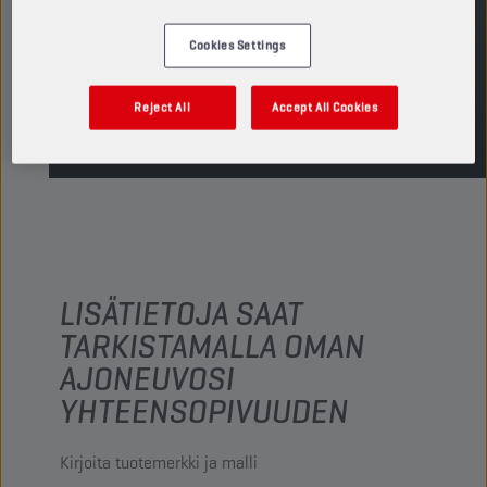
ETSI MYYNTIPISTE
Cookies Settings
TDS
MSDS
Reject All
Accept All Cookies
LISÄTIETOJA SAAT
TARKISTAMALLA OMAN
AJONEUVOSI
YHTEENSOPIVUUDEN
Kirjoita tuotemerkki ja malli