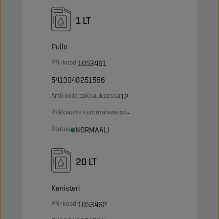
1 LT
Pullo
PN-koodi
1053461
5413048251566
Artikkelia pakkauksessa
12
Pakkausta kuormalavassa
-
Status
NORMAALI
20 LT
Kanisteri
PN-koodi
1053462