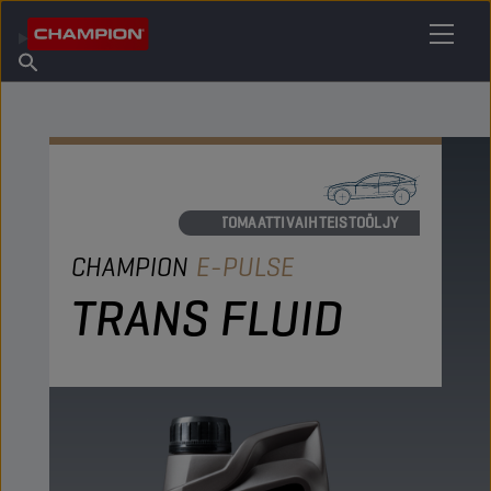
ETSI OMA VOITELUAINEESI
Etsi myyntipiste
Tietoa Championista
Tuotteet
suomi
Uutiset
AUTOMAATTIVAIHTEISTOÖLJY
CHAMPION
E-PULSE
TRANS FLUID