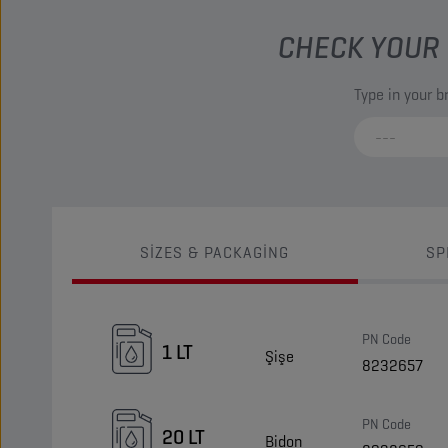
CHECK YOUR 
Type in your 
SIZES & PACKAGING
SP
PN Code
1 LT
Şişe
8232657
PN Code
20 LT
Bidon