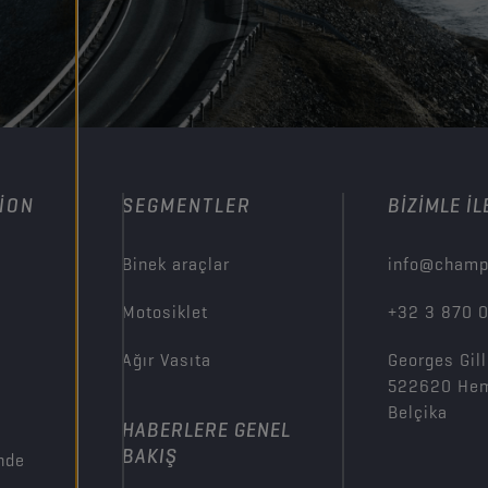
ION
SEGMENTLER
BIZIMLE İL
Binek araçlar
info@champ
Motosiklet
+32 3 870 
Ağır Vasıta
Georges Gill
522620 He
Belçika
HABERLERE GENEL
BAKIŞ
nde