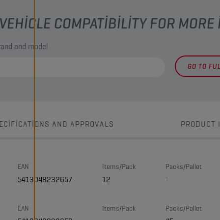
VEHICLE COMPATIBILITY FOR MORE
brand and model
GO TO FU
ECIFICATIONS AND APPROVALS
PRODUCT 
EAN
Items/Pack
Packs/Pallet
5413048232657
12
-
EAN
Items/Pack
Packs/Pallet