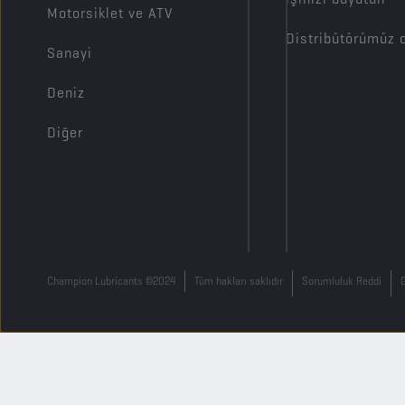
Motorsiklet ve ATV
Distribütörümüz 
Sanayi
Deniz
Diğer
Champion Lubricants ©2024
Tüm hakları saklıdır
Sorumluluk Reddi
G