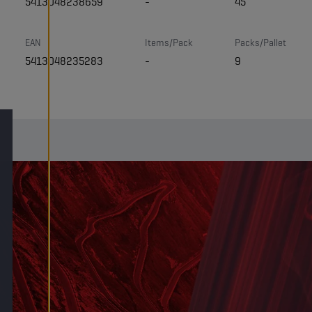
5413048238659
-
45
EAN
Items/Pack
Packs/Pallet
5413048235283
-
9