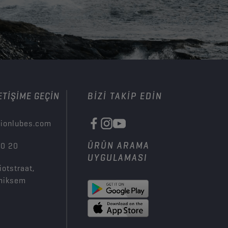
ETIŞIME GEÇIN
BIZI TAKIP EDIN
ionlubes.com
ÜRÜN ARAMA
00 20
UYGULAMASI
iotstraat,
miksem