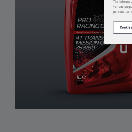
The informati
various purpo
personalize y
Cookies