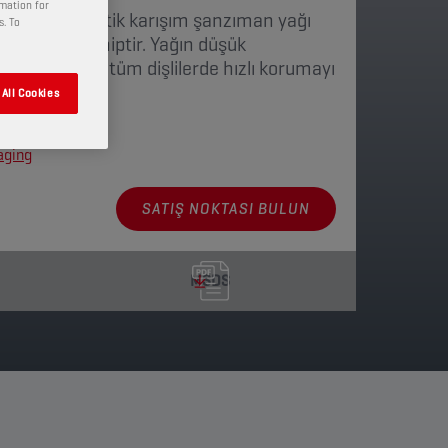
rmation for
gelişmiş sentetik karışım şanzıman yağı
s. To
 indeksine sahiptir. Yağın düşük
 viskozitesi tüm dişlilerde hızlı korumayı
All Cookies
aging
SATIŞ NOKTASI BULUN
MSDS