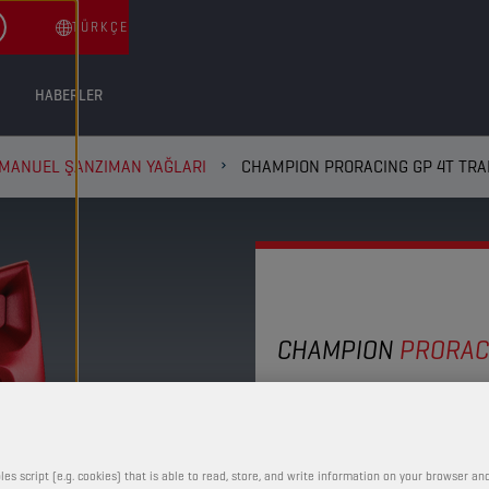
TÜRKÇE
HABERLER
 MANUEL ŞANZIMAN YAĞLARI
CHAMPION PRORACING GP 4T TRA
CHAMPION
PRORAC
4T TRANS
75W90
les script (e.g. cookies) that is able to read, store, and write information on your browser and