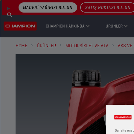
MADENI YAĞINIZI BULUN
SATIŞ NOKTASI BULUN
CHAMPION HAKKINDA
ÜRÜNLER
HOME
ÜRÜNLER
MOTORSIKLET VE ATV
AKS VE
Our site enab