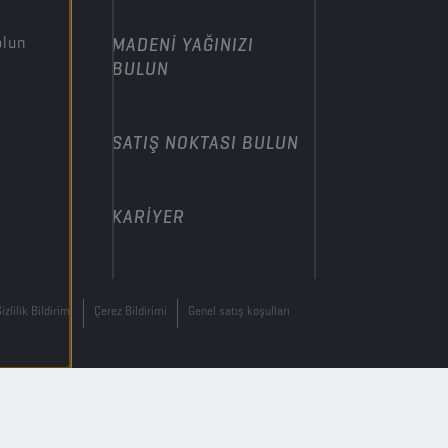
olun
MADENI YAĞINIZI
BULUN
SATIŞ NOKTASI BULUN
KARIYER
izlilik Bildirimi
Çerez Bildirimi
Genel satış koşulları