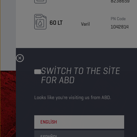
8238659
PN Code
60 LT
Varil
1042814
SWITCH TO THE SITE
FOR ABD
Looks like you're visiting us from ABD.
ENGLISH
ESPAÑOL