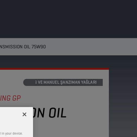
NSMISSION OIL 75W90
AKS VE MANUEL ŞANZIMAN YAĞLARI
ING GP
MISSION OIL
 in your device.