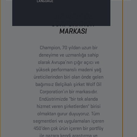
LANGUAGE
BİR WOLF OIL
CORPORATION
MARKASI
Champion, 70 yıldan uzun bir
deneyime ve uzmanlığa sahip
olarak Avrupa’nın çığır açıcı ve
yüksek performanslı madeni yağ
üreticilerinden biri olan önde gelen
bağımsız Belçikalı şirket Wolf Oil
Corporation’ın bir markasıdır.
Endüstrimizde "bir tek alanda
hizmet veren şirketlerden" birisi
olmaktan gurur duyuyoruz. Tüm
segmentleri ve uygulamaları içeren
450’den çok ürün içeren bir portföy
ile pazara kendi araştırma ve