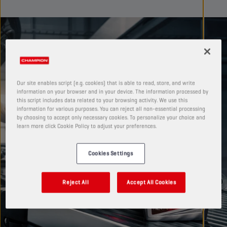
Our site enables script (e.g. cookies) that is able to read, store, and write
information on your browser and in your device. The information processed by
this script includes data related to your browsing activity. We use this
information for various purposes. You can reject all non-essential processing
by choosing to accept only necessary cookies. To personalize your choice and
learn more click Cookie Policy to adjust your preferences.
Cookies Settings
Reject All
Accept All Cookies