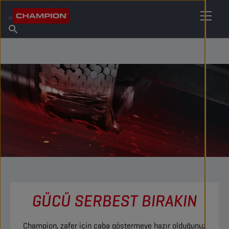
MADENI YAĞINIZI BULUN
Satış Noktası Bulun
Champion Hakkında
Ürünler
Türkçe
Haberler
GÜCÜ SERBEST BIRAKIN
Champion, zafer için çaba göstermeye hazır olduğunuz