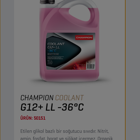
CHAMPION
COOLANT
G12+ LL -36°C
ÜRÜN:
50151
Etilen glikol bazlı bir soğutucu sıvıdır. Nitrit,
amin, fosfat, borat ve silikat içermez. Organik