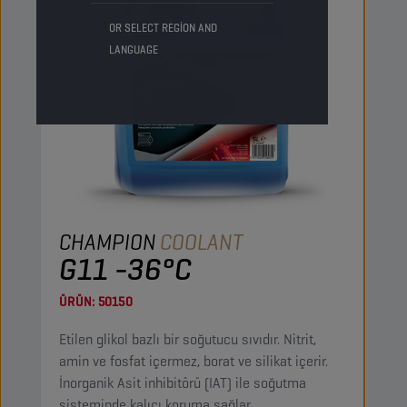
OR SELECT REGION AND
LANGUAGE
CHAMPION
COOLANT
G11 -36°C
ÜRÜN:
50150
Etilen glikol bazlı bir soğutucu sıvıdır. Nitrit,
amin ve fosfat içermez, borat ve silikat içerir.
İnorganik Asit inhibitörü (IAT) ile soğutma
sisteminde kalıcı koruma sağlar.