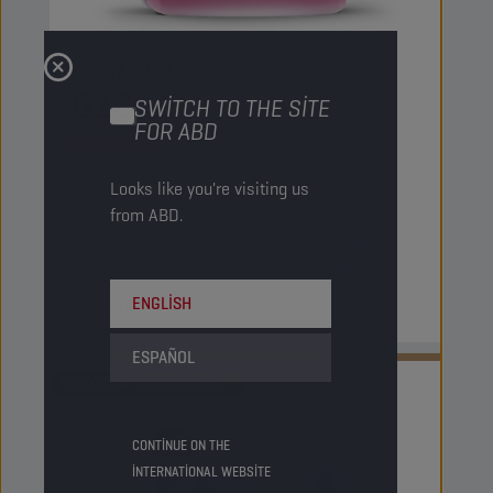
CHAMPION
ANTIFREEZE
G12+ LL
SWITCH TO THE SITE
FOR ABD
ÜRÜN:
50051
Looks like you're visiting us
Etilen glikol esaslı bir antifrizdir. Nitrit, amin,
from ABD.
fosfat, borat ve silikat içermez. Organik Asit
inhibitör Teknolojisi (OAT) içerir ve böylece
soğutma sisteminde kalıcı koruma sağlar.
ENGLISH
Görüntüle
ESPAÑOL
RADYATÖR HIDROLIKLERI
CONTINUE ON THE
INTERNATIONAL WEBSITE