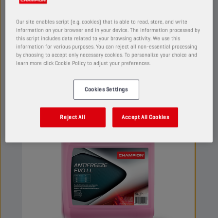
Bu G12 evo soğutma sıvısı G13, G12++, G12+ ve
G11 uygulamalarında kullanılabilir.
Our site enables script (e.g. cookies) that is able to read, store, and write
information on your browser and in your device. The information processed by
Görüntüle
this script includes data related to your browsing activity. We use this
information for various purposes. You can reject all non-essential processing
by choosing to accept only necessary cookies. To personalize your choice and
learn more click Cookie Policy to adjust your preferences.
RADYATÖR HIDROLIKLERI
Cookies Settings
Reject All
Accept All Cookies