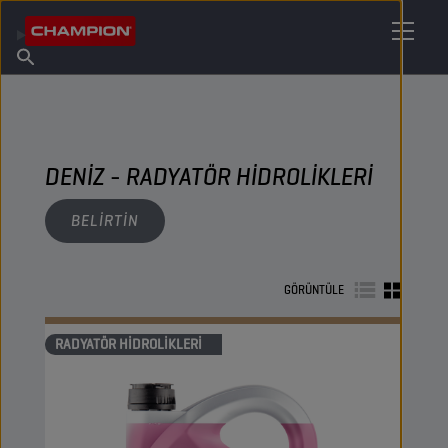
MADENI YAĞINIZI BULUN
Satış Noktası Bulun
Champion Hakkında
Ürünler
Türkçe
Haberler
DENIZ - RADYATÖR HIDROLIKLERI
BELIRTIN
GÖRÜNTÜLE
RADYATÖR HIDROLIKLERI