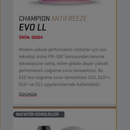
CHAMPION
ANTIFREEZE
EVO LL
ÜRÜN:
50054
Modern yüksek performanslı motorlar için son
teknoloji ürünü PSi-OAT korozyondan koruma
teknolojisine sahip, etilen glikole dayalı yüksek
performanslı soğutma sıvısı konsantresi. Bu
G12 evo soğutma sıvısı konsantresi G13, G12++,
G12+ ve G11 uygulamalarında kullanılabilir.
Görüntüle
RADYATÖR HIDROLIKLERI