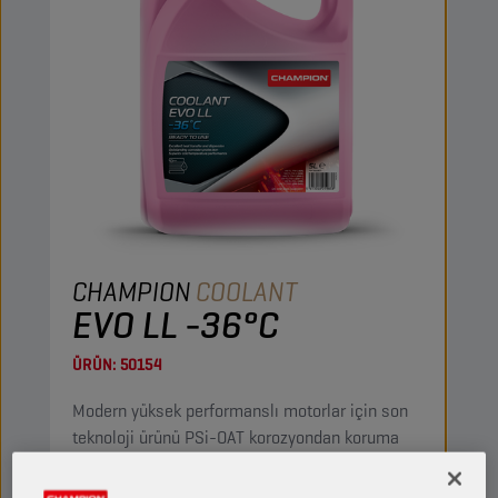
CHAMPION
COOLANT
EVO LL -36°C
ÜRÜN:
50154
Modern yüksek performanslı motorlar için son
teknoloji ürünü PSi-OAT korozyondan koruma
teknolojisine sahip, etilen glikole dayalı yüksek
performanslı kullanmaya hazır soğutma sıvısı.