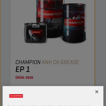
CHAMPION
ANH CA GREASE
EP 1
ÜRÜN:
9226
Bu yüksek kaliteli çok amaçlı gres hem endüstri
hem otomotiv uygulamalarında kullanılabilir.
Görüntüle