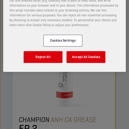
Our site enables script (e.g. cookies) that is able to read, store, and write
information on your browser and in your device. The information processed by
this script includes data related to your browsing activity. We use this
GRES YAĞLARI
information for various purposes. You can reject all non-essential processing
by choosing to accept only necessary cookies. To personalize your choice and
learn more click Cookie Policy to adjust your preferences.
Cookies Settings
Reject All
Accept All Cookies
CHAMPION
ANH CA GREASE
EP 2