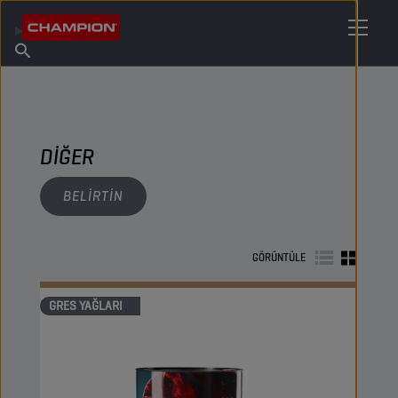
MADENI YAĞINIZI BULUN
Satış Noktası Bulun
Champion Hakkında
Ürünler
Türkçe
Haberler
DIĞER
BELIRTIN
GÖRÜNTÜLE
GRES YAĞLARI