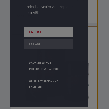
yağa dayanan, susuz kalsiyum (ANH Ca) ile
Looks like you're visiting us
kalınlaştırılmış bir yağlama gresidir.
from ABD.
Görüntüle
ENGLISH
GRES YAĞLARI
ESPAÑOL
CONTINUE ON THE
INTERNATIONAL WEBSITE
OR SELECT REGION AND
LANGUAGE