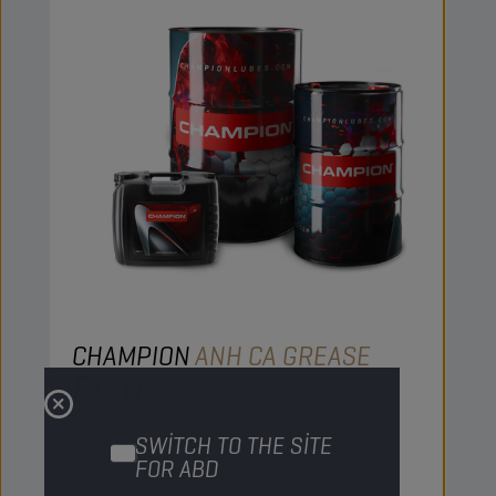
CHAMPION
ANH CA GREASE
EP 0
ÜRÜN:
9282
SWITCH TO THE SITE
FOR ABD
Lityum içermeyen bu amaçlı gres madeni bir