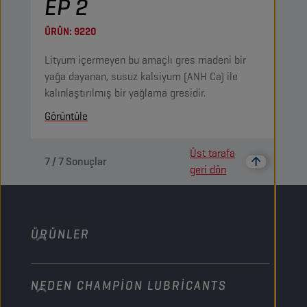
EP 2
ÜRÜN:
9220
Lityum içermeyen bu amaçlı gres madeni bir
yağa dayanan, susuz kalsiyum (ANH Ca) ile
kalınlaştırılmış bir yağlama gresidir.
Görüntüle
Üst tarafa
7
/
7
Sonuçlar
geri dön
ÜRÜNLER
NEDEN CHAMPION LUBRICANTS
Binek araç