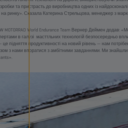
озробки та пристрасть до виробництва одних із найдоскона
 на ринку». Сказала Катерина Стрельцова, менеджер з марк
 MOTORRAD World Endurance Team Вернер Деймен додав: «М
спертами в галузі масттльних технологій безпосередньо впл
— це підняття продуктивності на новий рівень — нам потрібе
разом з нами впоратися з амбітними завданнями. Ми знайшли 
ants».