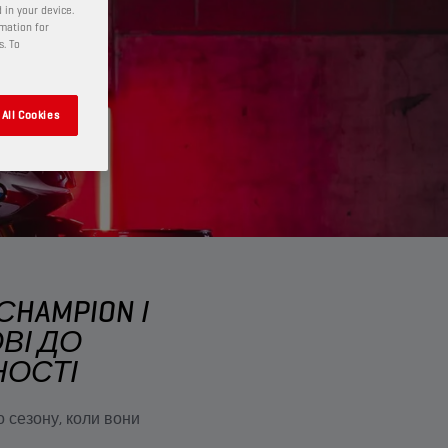
 in your device.
rmation for
s. To
All Cookies
HAMPION І
ВІ ДО
НОСТІ
о сезону, коли вони