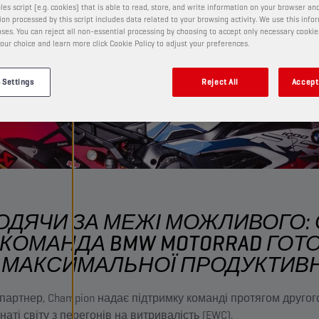
les script (e.g. cookies) that is able to read, store, and write information on your browser and
on processed by this script includes data related to your browsing activity. We use this info
ses. You can reject all non-essential processing by choosing to accept only necessary cookie
our choice and learn more click Cookie Policy to adjust your preferences.
 Settings
Reject All
Accept 
ОДЯЧИ ЗА МЕЖІ МОЖЛИВОГО: С
КОМАНДА BMW MOTORRAD ГОТО
МАКСИМАЛЬНОЇ ПРОДУКТИВ
партнер, Champion надає підтримку команді протягом другог
аті світу з перегонів на витривалість (EWC).