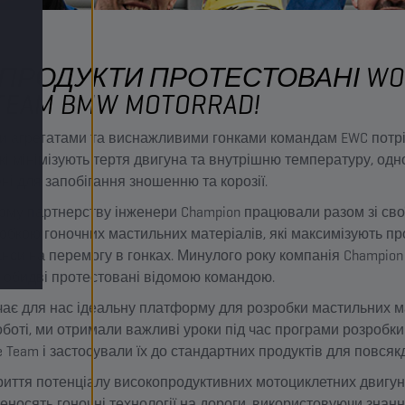
ПРОДУКТИ ПРОТЕСТОВАНІ WO
TEAM BMW MOTORRAD!
и агрегатами та виснажливими гонками командам EWC потрі
які мінімізують тертя двигуна та внутрішню температуру, од
ні для запобігання зношенню та корозії.
ому партнерству інженери Champion працювали разом зі сво
бкою гоночних мастильних матеріалів, які максимізують про
нси на перемогу в гонках. Минулого року компанія Champion 
и, обидві протестовані відомою командою.
ає для нас ідеальну платформу для розробки мастильних м
оботі, ми отримали важливі уроки під час програми розробки
ce Team і застосували їх до стандартних продуктів для повсяк
риття потенціалу високопродуктивних мотоциклетних двигуні
еносять гоночні технології на дороги, використовуючи знанн