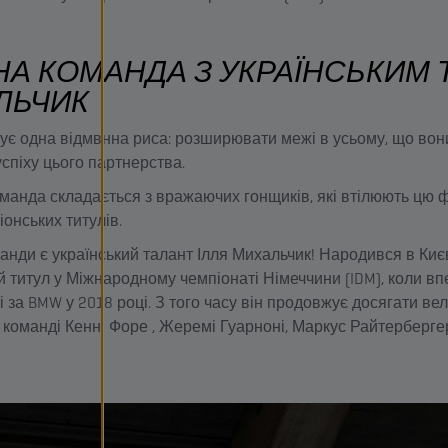
А КОМАНДА З УКРАЇНСЬКИМ 
ЛЬЧИК
ує одна відмвнна риса: розширювати межі в усьому, що вони
спіху цього партнерства.
оманда складається з вражаючих гонщиків, які втілюють цю 
онських титулів.
анди є український талант Ілля Михальчик! Народився в Києві
 титул у Міжнародному чемпіонаті Німеччини (IDM), коли в
за BMW у 2018 році. З того часу він продовжує досягати вели
команді Кенні Форе , Жеремі Гуарноні, Маркус Райтерберг