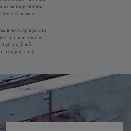
ліших мотоциклетних
етингу Champion
ожливість працювати
иває на наші гоночні
н був надійний
цю відданість у