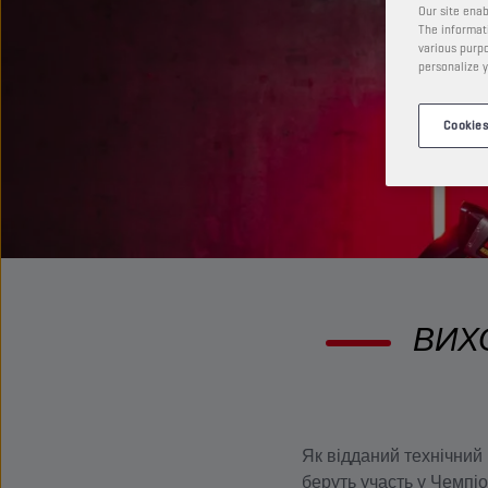
Our site enab
The informati
various purpo
personalize y
Cookies
ВИХ
Як відданий технічний 
беруть участь у Чемпіон