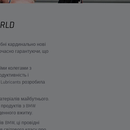
RLD
бні кардинально нові
ночасно гарантуючи, що
їми колегами з
дуктивність і
Lubricants розробила
атеріалів майбутнього.
 продуктів з BMW
денного вжитку.
в BMW, ці провідні
я світового класу про