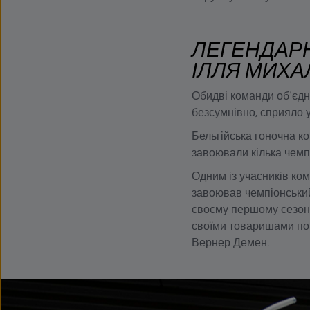
ЛЕГЕНДАРН
ІЛЛЯ МИХА
Обидві команди об’єдн
безсумнівно, сприяло у
Бельгійська гоночна к
завоювали кілька чемпі
Одним із учасників ком
завоював чемпіонський
своєму першому сезоні 
своїми товаришами по 
Вернер Демен.