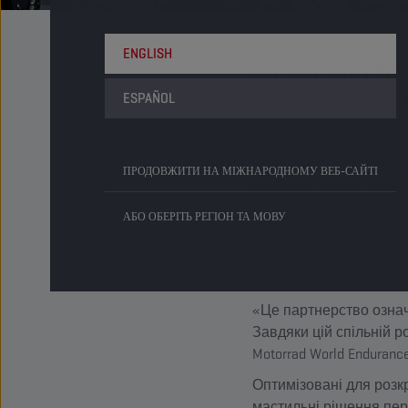
ENGLISH
НОВІ МОТО
ENDURANCE 
ESPAÑOL
З високопродуктивним
мастильні матеріали, 
ПРОДОВЖИТИ НА МІЖНАРОДНОМУ ВЕБ-САЙТІ
всі деталі добре змаще
Завдяки цьому технічн
АБО ОБЕРІТЬ РЕГІОН ТА МОВУ
команди BMW над розро
забезпечують кращі ша
дві нові моторні олив
«Це партнерство означ
Завдяки цій спільній р
Motorrad World Enduran
Оптимізовані для розк
мастильні рішення пер