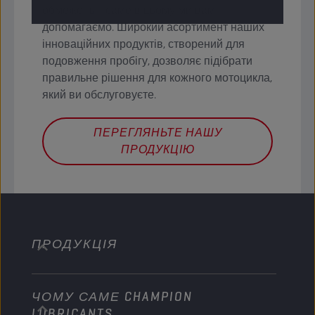
обмежень, і саме в цьому ми вам
допомагаємо. Широкий асортимент наших
інноваційних продуктів, створений для
подовження пробігу, дозволяє підібрати
правильне рішення для кожного мотоцикла,
який ви обслуговуєте.
ПЕРЕГЛЯНЬТЕ НАШУ
ПРОДУКЦІЮ
ПРОДУКЦІЯ
ЧОМУ САМЕ CHAMPION
Легкові автомобілі
LUBRICANTS