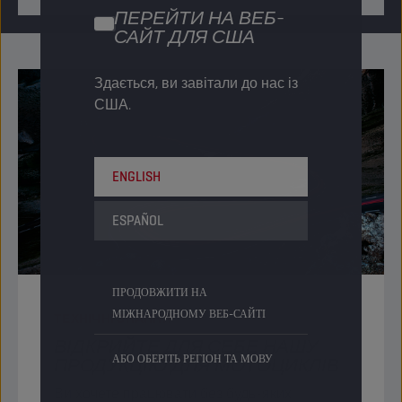
ПЕРЕЙТИ НА ВЕБ-
САЙТ ДЛЯ США
Здається, ви завітали до нас із
США.
ENGLISH
ESPAÑOL
ПРОДОВЖИТИ НА
МІЖНАРОДНОМУ ВЕБ-САЙТІ
ТЕХНІЧНІ ЗНАННЯ
ВІДКРИЙТЕ ДЛЯ СЕБЕ НАШУ
АБО ОБЕРІТЬ РЕГІОН ТА МОВУ
ПРОДУКЦІЮ ДЛЯ МОТОЦИКЛІВ
Ви хочете працювати без будь-яких