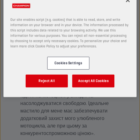
Створено для райдерів, які бажають найкращого
для свого обладнання та подовжити його
життєвий цикл. Допомагає розширити
Our site enables script (e.g. cookies) that is able to read, store, and write
information on your browser and in your device. The information processed by
можливості мотоцикла, водночас дбаючи про
this script includes data related to your browsing activity. We use this
нього протягом тривалого часу.
information for various purposes. You can reject all non-essential processing
by choosing to accept only necessary cookies. To personalize your choice and
learn more click Cookie Policy to adjust your preferences.
Cookies Settings
PROPULSE TT
«Для мене мій мотоцикл — це спосіб
Reject All
Accept All Cookies
втекти від повсякденної рутини. Я люблю
їздити на мотоциклі у вихідні та
насолоджуватися свободою. Ідеальне
мастило для мене має забезпечувати
додатковий захист мого улюбленого
мотоцикла, але при цьому за
конкурентоспроможною ціною».