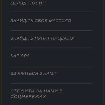
ОГЛЯД НОВИН
Пасажирських автомобілів
Садівництво
Партнерство з автоспортом
Мотоцикли
Мотоцикли ти квадроцикли
Розвивайте свій бізнес
ЗНАЙДІТЬ СВОЄ МАСТИЛО
Вантажні автомобілі
Промисловість
Стати дистриб’ютором
Водний транспорт
ЗНАЙДІТЬ ПУНКТ ПРОДАЖУ
Інше
КАР’ЄРА
ЗВ’ЯЖІТЬСЯ З НАМИ
СТЕЖИТИ ЗА НАМИ В
info@championlubes.com
СОЦМЕРЕЖАХ
+32 3 870 00 20