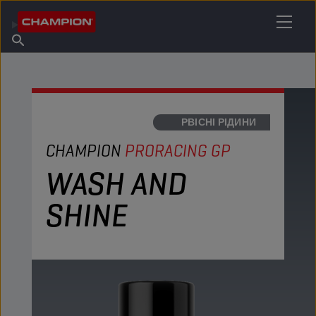
ЗНАЙДІТЬ СВОЄ МАСТИЛО
Знайдіть пункт продажу
Про Champion
Продукція
українська
Новини
СЕРВІСНІ РІДИНИ
CHAMPION
PRORACING GP
WASH AND
SHINE