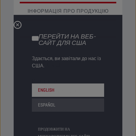
ІНФОРМАЦІЯ ПРО ПРОДУКЦІЮ
ТИПОВІ
ПЕРЕЙТИ НА ВЕБ-
САЙТ ДЛЯ США
Здається, ви завітали до нас із
0,4 LT
США.
Розпилювач
ENGLISH
Код продукту
8231049
5413048231049
ESPAÑOL
Одиниць в упаковці
12
Упаковок на палеті
-
ПРОДОВЖИТИ НА
Status
ЗВИЧАЙНИЙ