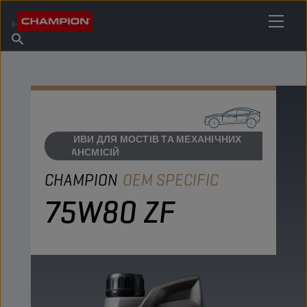
ЗНАЙДІТЬ СВОЄ МАСТИЛО
Знайдіть пункт продажу
Про Champion
Продукція
українська
Новини
ОЛИВИ ДЛЯ МОСТІВ ТА МЕХАНІЧНИХ
ТРАНСМІСІЙ
CHAMPION
OEM SPECIFIC
75W80 ZF