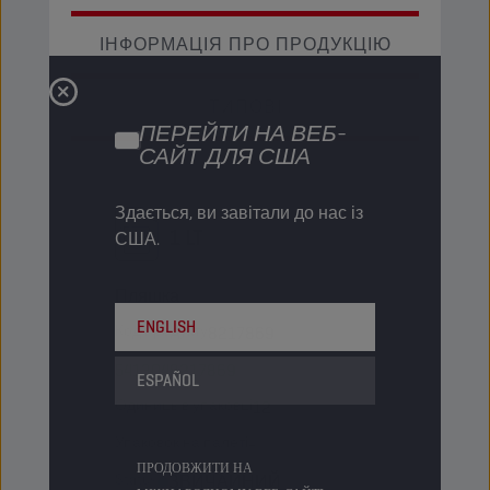
ІНФОРМАЦІЯ ПРО ПРОДУКЦІЮ
ТИПОВІ
ПЕРЕЙТИ НА ВЕБ-
САЙТ ДЛЯ США
Здається, ви завітали до нас із
1 LT
США.
Пляшка
ENGLISH
Код продукту
8217869
5413048217869
ESPAÑOL
Одиниць в упаковці
12
Упаковок на палеті
-
ПРОДОВЖИТИ НА
Status
ЗВИЧАЙНИЙ