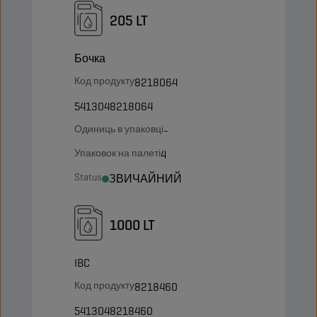
205 LT
Бочка
Код продукту
8218064
5413048218064
Одиниць в упаковці
-
Упаковок на палеті
4
Status
ЗВИЧАЙНИЙ
1000 LT
IBC
Код продукту
8218460
5413048218460