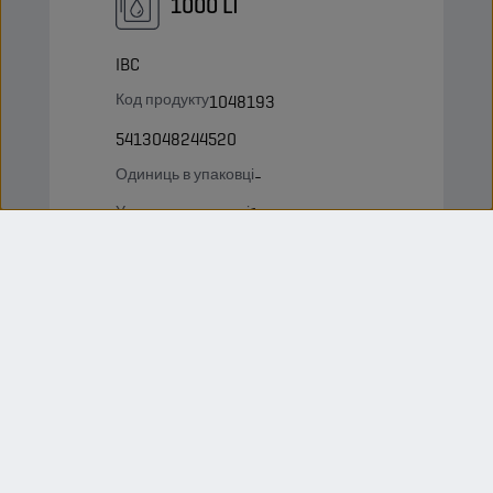
1000 LT
IBC
Код продукту
1048193
5413048244520
Одиниць в упаковці
-
Упаковок на палеті
1
Status
ЗВИЧАЙНИЙ
Bulk LT
Бак
Код продукту
1048194
5413048244629
Одиниць в упаковці