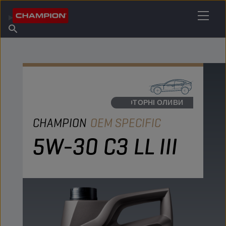
ЗНАЙДІТЬ СВОЄ МАСТИЛО
Знайдіть пункт продажу
Про Champion
Продукція
українська
Новини
МОТОРНІ ОЛИВИ
CHAMPION
OEM SPECIFIC
5W-30 C3 LL III