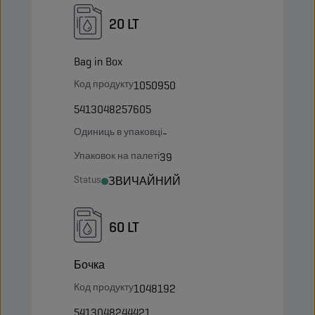
20 LT
Bag in Box
Код продукту
1050950
5413048257605
Одиниць в упаковці
-
Упаковок на палеті
39
Status
ЗВИЧАЙНИЙ
60 LT
Бочка
Код продукту
1048192
5413048244421