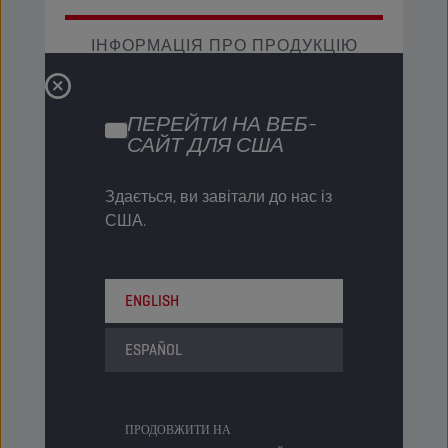
ІНФОРМАЦІЯ ПРО ПРОДУКЦІЮ
ТИПОВІ
ПЕРЕЙТИ НА ВЕБ-
САЙТ ДЛЯ США
Здається, ви завітали до нас із
1 LT
США.
Пляшка
ENGLISH
Код продукту
1048182
5413048243721
ESPAÑOL
Одиниць в упаковці
12
Упаковок на палеті
-
ПРОДОВЖИТИ НА
Status
ЗВИЧАЙНИЙ