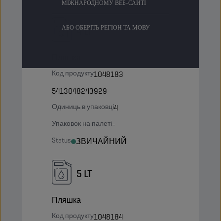
МІЖНАРОДНОМУ ВЕБ-САЙТІ
АБО ОБЕРІТЬ РЕГІОН ТА МОВУ
4 LT
Пляшка
Код продукту
1048183
5413048243929
Одиниць в упаковці
4
Упаковок на палеті
-
Status
ЗВИЧАЙНИЙ
5 LT
Пляшка
Код продукту
1048184