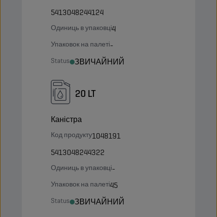
5413048244124
Одиниць в упаковці
4
Упаковок на палеті
-
Status
ЗВИЧАЙНИЙ
20 LT
Каністра
Код продукту
1048191
5413048244322
Одиниць в упаковці
-
Упаковок на палеті
45
Status
ЗВИЧАЙНИЙ