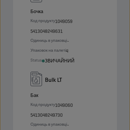
Бочка
Код продукту
1049059
5413048249631
Одиниць в упаковці
-
Упаковок на палеті
4
Status
ЗВИЧАЙНИЙ
Bulk LT
Бак
Код продукту
1049060
5413048249730
Одиниць в упаковці
-