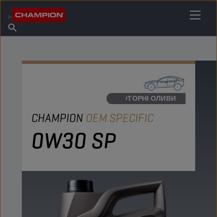
ЗНАЙДІТЬ СВОЄ МАСТИЛО
Знайдіть пункт продажу
Про Champion
Продукція
українська
Новини
МОТОРНІ ОЛИВИ
CHAMPION
OEM SPECIFIC
0W30 SP