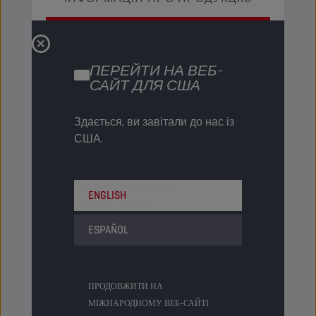
ТИПОВІ
ПЕРЕЙТИ НА ВЕБ-
САЙТ ДЛЯ США
1 LT
Здається, ви завітали до нас із
США.
Пляшка
Код продукту
1049055
ENGLISH
5413048248436
ESPAÑOL
Одиниць в упаковці
12
Упаковок на палеті
-
Status
ЗВИЧАЙНИЙ
ПРОДОВЖИТИ НА
МІЖНАРОДНОМУ ВЕБ-САЙТІ