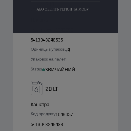
5 LT
АБО ОБЕРІТЬ РЕГІОН ТА МОВУ
Пляшка
Код продукту
1049056
5413048248535
Одиниць в упаковці
4
Упаковок на палеті
-
Status
ЗВИЧАЙНИЙ
20 LT
Каністра
Код продукту
1049057
5413048249433