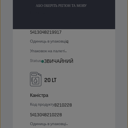
АБО ОБЕРІТЬ РЕГІОН ТА МОВУ
Пляшка
Код продукту
8219917
5413048219917
Одиниць в упаковці
4
Упаковок на палеті
-
Status
ЗВИЧАЙНИЙ
20 LT
Каністра
Код продукту
8210228
5413048210228
Одиниць в упаковці
-