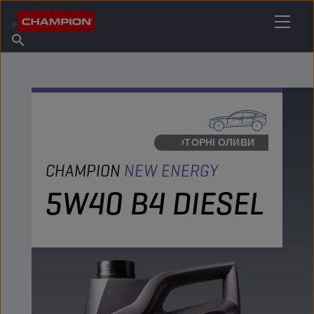
ЗНАЙДІТЬ СВОЄ МАСТИЛО
Знайдіть пункт продажу
Про Champion
Продукція
українська
Новини
МОТОРНІ ОЛИВИ
CHAMPION
NEW ENERGY
5W40 B4 DIESEL