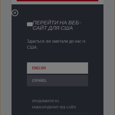
ТИПОВІ
ПЕРЕЙТИ НА ВЕБ-
САЙТ ДЛЯ США
1 LT
Здається, ви завітали до нас із
США.
Пляшка
Код продукту
8219818
ENGLISH
5413048219818
Одиниць в упаковці
12
ESPAÑOL
Упаковок на палеті
-
Status
ЗВИЧАЙНИЙ
ПРОДОВЖИТИ НА
МІЖНАРОДНОМУ ВЕБ-САЙТІ
4 LT