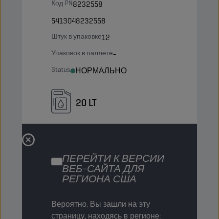
Код PN
8232558
5413048232558
Штук в упаковке
12
Упаковок в паллете
-
Status
НОРМАЛЬНО
20 LT
Канистра
Код PN
8238550
ПЕРЕЙТИ К ВЕРСИИ
5413048238550
ВЕБ-САЙТА ДЛЯ
РЕГИОНА США
Штук в упаковке
-
Упаковок в паллете
45
Вероятно, Вы зашли на эту
Status
НОРМАЛЬНО
страницу, находясь в регионе: