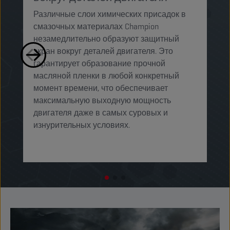
м
Различные слои химических присадок в
м
смазочных материалах Champion
у
незамедлительно образуют защитный
п
экран вокруг деталей двигателя. Это
к
гарантирует образование прочной
о
масляной пленки в любой конкретный
п
момент времени, что обеспечивает
максимальную выходную мощность
двигателя даже в самых суровых и
изнурительных условиях. ​