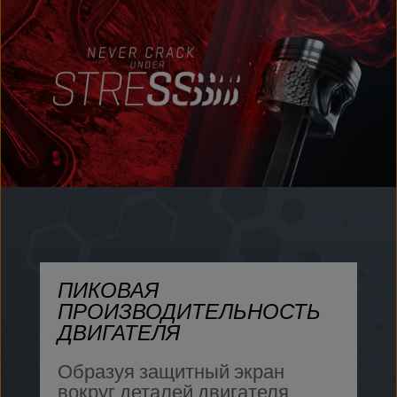
ПИКОВАЯ
ПРОИЗВОДИТЕЛЬНОСТЬ
З
ДВИГАТЕЛЯ
п
Образуя защитный экран
К
вокруг деталей двигателя