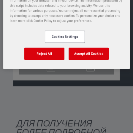
information on your browser and in your device. The information processed by
проскальзывание сцепления,
this script includes data related to your browsing activity. We use this
обеспечивая плавное движение.
information for various purposes. You can reject all non-essential processing
by choosing to accept only necessary cookies. To personalize your choice and
ПРОДУКТ: 2130
learn more click Cookie Policy to adjust your preferences.
См. доступные размеры и виды упаковки
Cookies Settings
НАЙТИ ТОЧКУ ПРОДАЖ
Reject All
Accept All Cookies
TDS
MSDS
ДЛЯ ПОЛУЧЕНИЯ
БОЛЕЕ ПОДРОБНОЙ