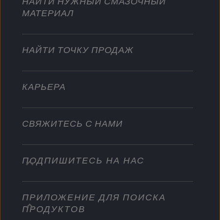
НАЙТИ НУЖНЫЙ СМАЗОЧНЫЙ
Для тяжелых режимов эксплуатации
МАТЕРИАЛ
Стать дистрибьютором
Промышленность
Водный транспорт
НАЙТИ ТОЧКУ ПРОДАЖ
Другое
КАРЬЕРА
СВЯЖИТЕСЬ С НАМИ
ПОДПИШИТЕСЬ НА НАС
info@championlubes.com
+32 3 870 00 20
ПРИЛОЖЕНИЕ ДЛЯ ПОИСКА
Georges Gilliotstraat, 52 2620 Hemiksem
ПРОДУКТОВ
Belgium