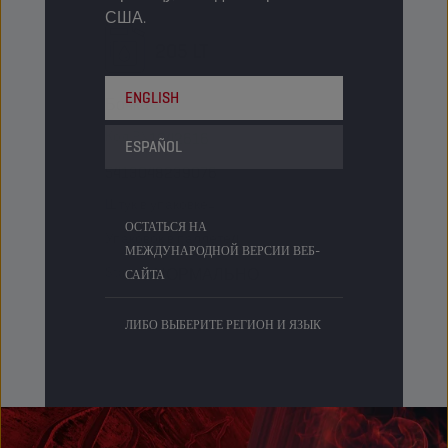
США.
205 LT
ENGLISH
Бочка
Код PN
1042616
ESPAÑOL
5413048239076
Штук в упаковке
-
ОСТАТЬСЯ НА
Упаковок в паллете
4
МЕЖДУНАРОДНОЙ ВЕРСИИ ВЕБ-
Status
НОРМАЛЬНО
САЙТА
ЛИБО ВЫБЕРИТЕ РЕГИОН И ЯЗЫК