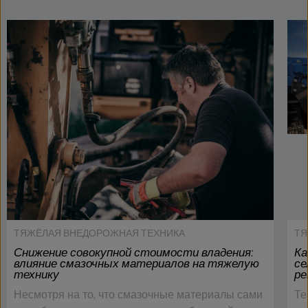
ТЯЖЁЛАЯ ВНЕДОРОЖНАЯ ТЕХНИКА
ТЯ
Снижение совокупной стоимости владения:
Ка
влияние смазочных материалов на тяжелую
се
технику
ре
Несмотря на то, что смазочные материалы сами
Те