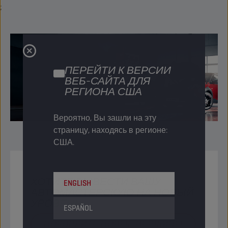
;
ПЕРЕЙТИ К ВЕРСИИ
ВЕБ-САЙТА ДЛЯ
РЕГИОНА США
Вероятно, Вы зашли на эту
страницу, находясь в регионе:
США.
ХОТИТЕ ВЫВЕСТИ ВАШУ
ENGLISH
АВТОМАСТЕРСКУЮ НА НОВЫЙ
УРОВЕНЬ?​
ESPAÑOL
ПОКОРЯЙТЕ НОВЫЕ ВЕРШИНЫ