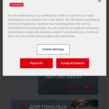
ПО ТИПУ
ПОЛНОМАСШТАБНЫЙ
Our site enables script (e.g. cookies) that is able to read, store, and write
АВТОМОБИЛЯ
ПОИСК
information on your browser and in your device. The information processed by
this script includes data related to your browsing activity. We use this
information for various purposes. You can reject all non-essential processing
by choosing to accept only necessary cookies. To personalize your choice and
learn more click Cookie Policy to adjust your preferences.
например: BMW 520d
Cookies Settings
Reject All
Accept All Cookies
ПАССАЖИРСКИЕ
АВТОМОБИЛИ
ПРОСМОТР
ДЛЯ ТЯЖЕЛЫХ