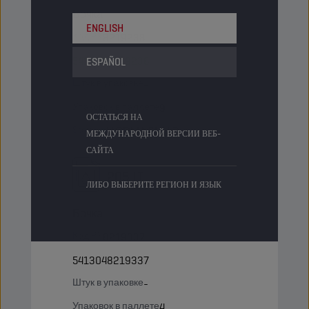
Бочка
ENGLISH
Код PN
8219238
5413048219238
ESPAÑOL
Штук в упаковке
-
Упаковок в паллете
9
ОСТАТЬСЯ НА
Status
НОРМАЛЬНО
МЕЖДУНАРОДНОЙ ВЕРСИИ ВЕБ-
САЙТА
205 LT
ЛИБО ВЫБЕРИТЕ РЕГИОН И ЯЗЫК
Бочка
Код PN
8219337
5413048219337
Штук в упаковке
-
Упаковок в паллете
4