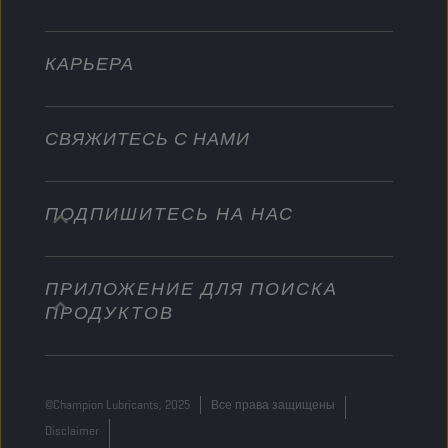
Другое
КАРЬЕРА
СВЯЖИТЕСЬ С НАМИ
ПОДПИШИТЕСЬ НА НАС
info@championlubes.com
+32 3 870 00 20
ПРИЛОЖЕНИЕ ДЛЯ ПОИСКА
Georges Gilliotstraat, 52 2620 Hemiksem
ПРОДУКТОВ
Belgium
©Champion Lubricants, 2025
Все права защищены
Disclaimer