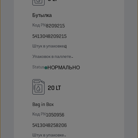
Бутылка
Код PN
8209215
5413048209215
Штук в упаковке
4
Упаковок в паллете
-
Status
НОРМАЛЬНО
20 LT
Bag in Box
Код PN
1050956
5413048258206
Штук в упаковке
-