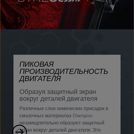
ПИКОВАЯ
ПРОИЗВОДИТЕЛЬНОСТЬ
З
ДВИГАТЕЛЯ
п
Образуя защитный экран
К
вокруг деталей двигателя
м
Различные слои химических присадок в
м
смазочных материалах Champion
у
незамедлительно образуют защитный
п
экран вокруг деталей двигателя. Это
к