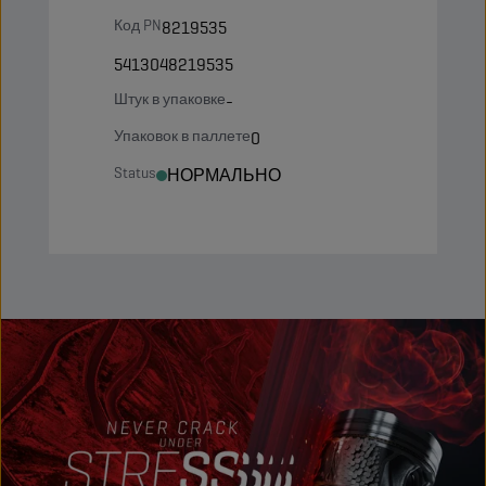
Код PN
8219535
5413048219535
Штук в упаковке
-
Упаковок в паллете
0
Status
НОРМАЛЬНО