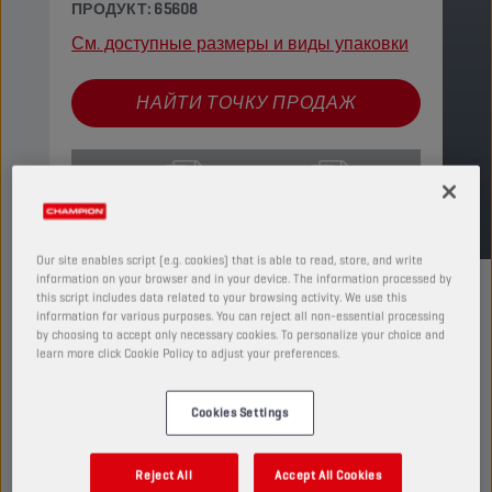
ПРОДУКТ: 65608
См. доступные размеры и виды упаковки
НАЙТИ ТОЧКУ ПРОДАЖ
TDS
MSDS
Our site enables script (e.g. cookies) that is able to read, store, and write
information on your browser and in your device. The information processed by
this script includes data related to your browsing activity. We use this
information for various purposes. You can reject all non-essential processing
by choosing to accept only necessary cookies. To personalize your choice and
learn more click Cookie Policy to adjust your preferences.
ДЛЯ ПОЛУЧЕНИЯ
Cookies Settings
БОЛЕЕ ПОДРОБНОЙ
ИНФОРМАЦИИ
Reject All
Accept All Cookies