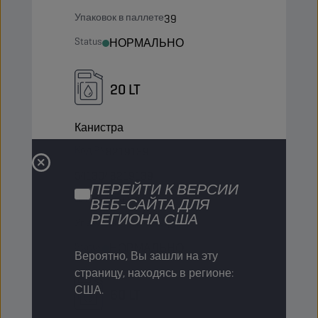
Упаковок в паллете
39
Status
НОРМАЛЬНО
20 LT
Канистра
Код PN
8219139
5413048219139
ПЕРЕЙТИ К ВЕРСИИ
Штук в упаковке
-
ВЕБ-САЙТА ДЛЯ
РЕГИОНА США
Упаковок в паллете
45
Status
НОРМАЛЬНО
Вероятно, Вы зашли на эту
страницу, находясь в регионе:
США.
60 LT