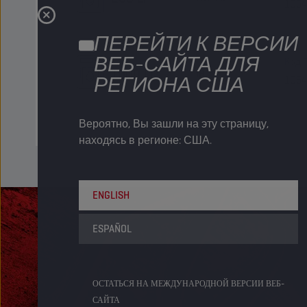
105
ПЕРЕЙТИ К ВЕРСИИ
ВЕБ-САЙТА ДЛЯ
Код 
1000 LT
IBC
РЕГИОНА США
105
Вероятно, Вы зашли на эту страницу,
находясь в регионе: США.
ENGLISH
ESPAÑOL
ОСТАТЬСЯ НА МЕЖДУНАРОДНОЙ ВЕРСИИ ВЕБ-
САЙТА