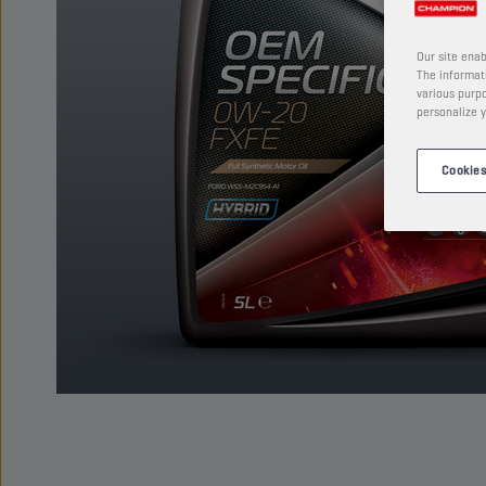
Our site enab
The informati
various purpo
personalize y
Cookies