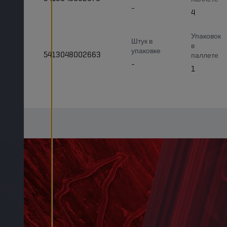
4462
-
4
Упаковок
Штук в
PN
в
упаковке
5413048002663
паллете
4463
-
1