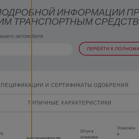
 ПОДРОБНОЙ ИНФОРМАЦИИ П
ИМ ТРАНСПОРТНЫМ СРЕДСТ
вашего автомобиля
ПЕРЕЙТИ К ПОЛНОМ
СПЕЦИФИКАЦИИ И СЕРТИФИКАТЫ ОДОБРЕНИЯ
ТИПИЧНЫЕ ХАРАКТЕРИСТИКИ
Упаковок
Штук в
PN
в
упаковке