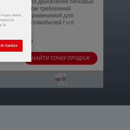
ое масло для двигателей легковых
тано с учетом требований
2C954-A1, применимой для
 in your device.
rmation for
ьшинства автомобилей Ford.
s. To
 виды упаковки
All Cookies
НАЙТИ ТОЧКУ ПРОДАЖ
MSDS