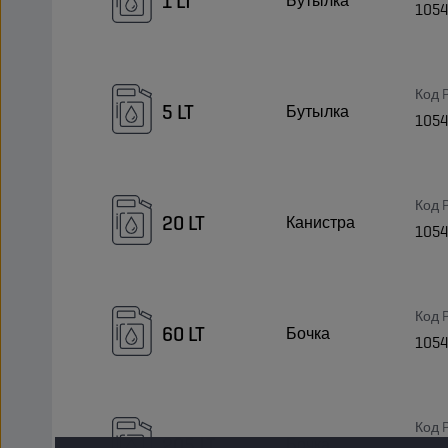
1 LT
Бутылка
105
Код 
5 LT
Бутылка
105
Код 
20 LT
Канистра
105
Код 
60 LT
Бочка
105
Код 
205 LT
Бочка