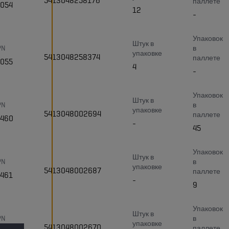
5413048258176
паллете
4054
12
-
Упаковок
Штук в
PN
в
упаковке
5413048258374
паллете
4055
4
-
Упаковок
Штук в
PN
в
упаковке
5413048002694
паллете
4460
-
45
Упаковок
Штук в
PN
в
упаковке
5413048002687
паллете
4461
-
9
Упаковок
Штук в
PN
в
упаковке
5413048002670
паллете