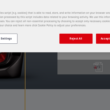
Малозольное моторн
автомобилей разрабо
спецификации WSS-M
les script (e.g. cookies) that is able to read, store, and write information on your browser and
on processed by this script includes data related to your browsing activity. We use this info
моторных масел бол
ses. You can reject all non-essential processing by choosing to accept only necessary cookie
our choice and learn more click Cookie Policy to adjust your preferences.
ПРОДУКТ: 65662
См. доступные размеры и
 Settings
Reject All
Accept 
TDS