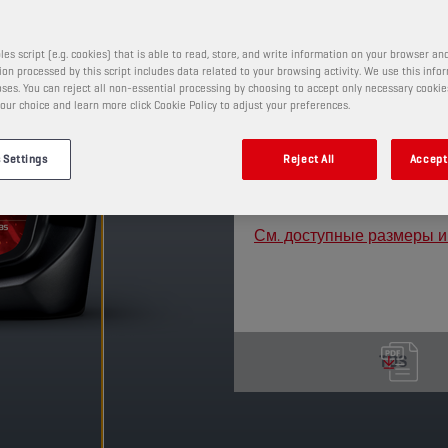
Этот полностью син
специально разработ
спецификаций Ford W
les script (e.g. cookies) that is able to read, store, and write information on your browser and
on processed by this script includes data related to your browsing activity. We use this info
улучшенной смазыва
ses. You can reject all non-essential processing by choosing to accept only necessary cookie
экономию топлива. Д
our choice and learn more click Cookie Policy to adjust your preferences.
недоступен в вашем 
информацией обраща
 Settings
Reject All
Accept 
представителю.
ПРОДУКТ: 75623
См. доступные размеры и
TDS