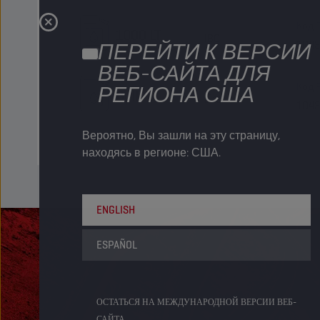
Код 
1000 LT
IBC
104
ПЕРЕЙТИ К ВЕРСИИ
ВЕБ-САЙТА ДЛЯ
Код 
РЕГИОНА США
Bulk LT
Бак
104
Вероятно, Вы зашли на эту страницу,
находясь в регионе: США.
ENGLISH
ESPAÑOL
ОСТАТЬСЯ НА МЕЖДУНАРОДНОЙ ВЕРСИИ ВЕБ-
САЙТА