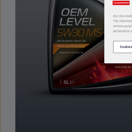
Our site enab
The informati
various purpo
personalize y
Cookies