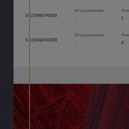
PN
Штук в упаковке
Упа
5413048244209
3943
-
1
PN
Штук в упаковке
Упа
5413048244308
3944
-
0