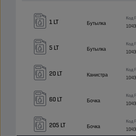
Код 
1 LT
Бутылка
104
Код 
5 LT
Бутылка
104
Код 
20 LT
Канистра
104
Код 
60 LT
Бочка
104
Код 
205 LT
Бочка
104