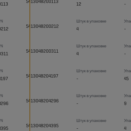
5413048200113
0113
12
-
PN
Штук в упаковке
Упа
5413048200212
0212
4
-
PN
Штук в упаковке
Упа
5413048200311
0311
4
-
PN
Штук в упаковке
Упа
5413048204197
4197
-
45
PN
Штук в упаковке
Упа
5413048204296
4296
-
9
PN
Штук в упаковке
Упа
5413048204395
4395
-
4