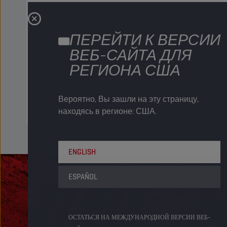
Код 
1000 LT
IBC
ПЕРЕЙТИ К ВЕРСИИ
820
ВЕБ-САЙТА ДЛЯ
РЕГИОНА США
Код 
Bulk LT
Бак
820
Вероятно, Вы зашли на эту страницу,
находясь в регионе: США.
ENGLISH
ESPAÑOL
ОСТАТЬСЯ НА МЕЖДУНАРОДНОЙ ВЕРСИИ ВЕБ-