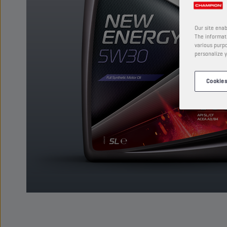
Our site enab
The informati
various purpo
personalize y
Cookies