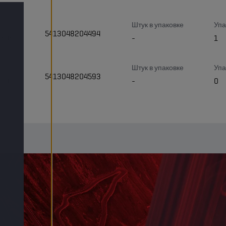
PN
Штук в упаковке
Упа
5413048204494
4494
-
1
PN
Штук в упаковке
Упа
5413048204593
4593
-
0