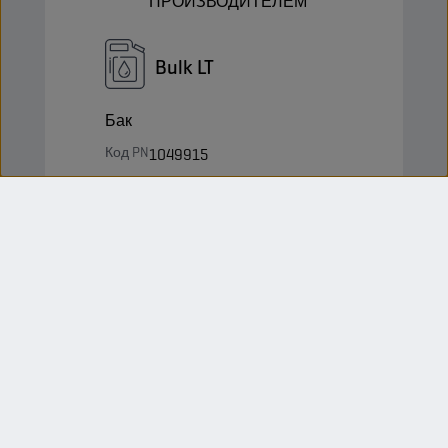
ПРОИЗВОДИТЕЛЕМ
Bulk LT
Бак
Код PN
1049915
5413048248153
Штук в упаковке
-
Упаковок в паллете
0
Status
БОЛЬШЕ НЕ
ПОСТАВЛЯЕТСЯ
ПРОИЗВОДИТЕЛЕМ