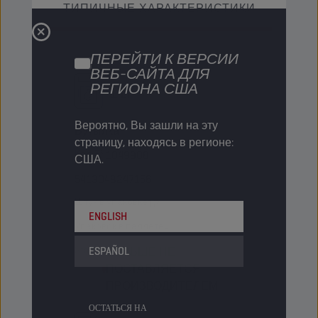
ТИПИЧНЫЕ ХАРАКТЕРИСТИКИ
ПЕРЕЙТИ К ВЕРСИИ
ВЕБ-САЙТА ДЛЯ
РЕГИОНА США
1 LT
Вероятно, Вы зашли на эту
Бутылка
страницу, находясь в регионе:
Код PN
1049908
США.
5413048247156
Штук в упаковке
12
ENGLISH
Упаковок в паллете
-
Status
ESPAÑOL
БОЛЬШЕ НЕ
ПОСТАВЛЯЕТСЯ
ПРОИЗВОДИТЕЛЕМ
ОСТАТЬСЯ НА