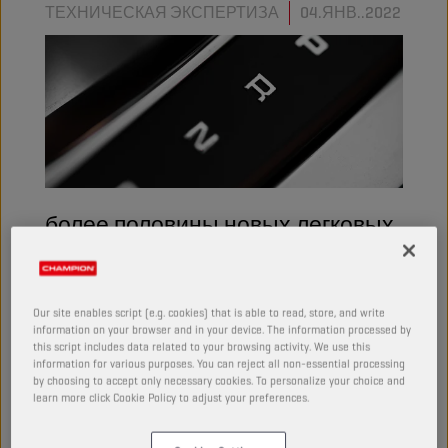
ТЕХНИЧЕСКАЯ ЭКСПЕРТИЗА
04.ЯНВ..2022
более половины новых легковых
автомобилей, предлагаемых на
рынке, оснащены
Our site enables script (e.g. cookies) that is able to read, store, and write
автоматической коробкой
information on your browser and in your device. The information processed by
this script includes data related to your browsing activity. We use this
передач. узнайте, как
information for various purposes. You can reject all non-essential processing
by choosing to accept only necessary cookies. To personalize your choice and
подготовить свою мастерскую к
learn more click Cookie Policy to adjust your preferences.
новым тенденциям.