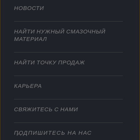
Сельское хозяйство
НОВОСТИ
Легковые автомобили
Сотрудничество в мотоспорте
Садовая техника
Мотоциклы
Покоряйте новые вершины
Мотоциклы и квадроциклы
НАЙТИ НУЖНЫЙ СМАЗОЧНЫЙ
Для тяжелых режимов эксплуатации
МАТЕРИАЛ
Стать дистрибьютором
Промышленность
Водный транспорт
НАЙТИ ТОЧКУ ПРОДАЖ
Другое
КАРЬЕРА
СВЯЖИТЕСЬ С НАМИ
ПОДПИШИТЕСЬ НА НАС
info@championlubes.com