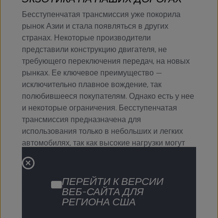
Бесступенчатая трансмиссия уже покорила
рынок Азии и стала появляться в других
странах. Некоторые производители
представили конструкцию двигателя, не
требующего переключения передач, на новых
рынках. Ее ключевое преимущество —
исключительно плавное вождение, так
полюбившееся покупателям. Однако есть у нее
и некоторые ограничения. Бесступенчатая
трансмиссия предназначена для
использования только в небольших и легких
автомобилях, так как высокие нагрузки могут
привести к соскальзыванию ремня!
Трансмиссию CVT по достоинству оценят те,
для кого наибольшее значение имеет
ПЕРЕЙТИ К ВЕРСИИ
топливная эффективность, так как эта система
ВЕБ-САЙТА ДЛЯ
РЕГИОНА США
лучше всего оптимизирует частоту вращения
вала двигателя.