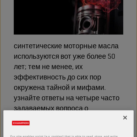
синтетические моторные масла
используются вот уже более 50
лет; тем не менее, их
эффективность до сих пор
окружена тайной и мифами.
узнайте ответы на четыре часто
задаваемых вопроса о
синтетических моторных маслах.
Our site enables script (e.g. cookies) that is able to read, store, and write