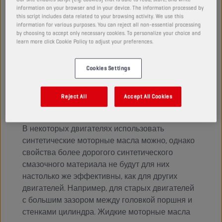
СИНТЕТИЧЕСКИЕ МОТОРНЫЕ
information on your browser and in your device. The information processed by
МАСЛА МОЖНО ИСПОЛЬЗОВАТЬ В
this script includes data related to your browsing activity. We use this
ЛЮБОМ АВТОМОБИЛЕ?
information for various purposes. You can reject all non-essential processing
by choosing to accept only necessary cookies. To personalize your choice and
Нет, нельзя. Некоторые двигатели, особенно
learn more click Cookie Policy to adjust your preferences.
старые, предназначены для использования
исключительно с минеральными маслами.
Cookies Settings
Синтетические моторные масла оказывают
воздействие на уплотнительные материалы,
Reject All
Accept All Cookies
используемые в таких автомобилях, делая их
хрупкими и вызывая утечки.
В некоторых двигателях использовать
синтетические моторные масла можно, однако
свойства более дорогого синтетического
смазочного материала не будут для них
настолько же эффективны, как для других
двигателей. Например, для старых двигателей
с большим зазором между головкой поршня и
стенками цилиндра. Жидкие моторные масла