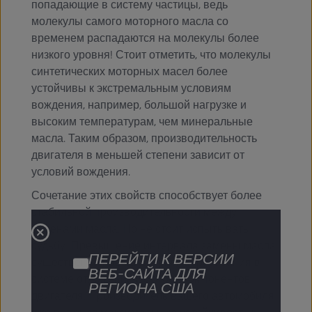
попадающие в систему частицы, ведь
молекулы самого моторного масла со
временем распадаются на молекулы более
низкого уровня! Стоит отметить, что молекулы
синтетических моторных масел более
устойчивы к экстремальным условиям
вождения, например, большой нагрузке и
высоким температурам, чем минеральные
масла. Таким образом, производительность
двигателя в меньшей степени зависит от
условий вождения.
Сочетание этих свойств способствует более
стабильной производительности между
заменами масла. Но не стоит испытывать
судьбу! Превышение интервала замены масла
ПЕРЕЙТИ К ВЕРСИИ
существенно повышает риск образования в
ВЕБ-САЙТА ДЛЯ
системе отложений и износа компонентов
РЕГИОНА США
двигателя. Производитель вашего автомобиля