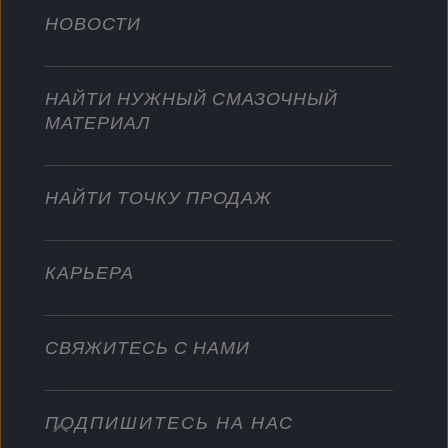
Сельское хозяйство
НОВОСТИ
Легковые автомобили
Сотрудничество в мотоспорте
Садовая техника
Мотоциклы
Покоряйте новые вершины
Мотоциклы и квадроциклы
НАЙТИ НУЖНЫЙ СМАЗОЧНЫЙ
Для тяжелых режимов эксплуатации
МАТЕРИАЛ
Стать дистрибьютором
Промышленность
Водный транспорт
НАЙТИ ТОЧКУ ПРОДАЖ
Другое
КАРЬЕРА
СВЯЖИТЕСЬ С НАМИ
ПОДПИШИТЕСЬ НА НАС
info@championlubes.com