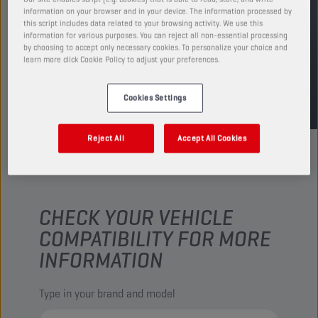
information on your browser and in your device. The information processed by
this script includes data related to your browsing activity. We use this
ENCUENTRA UN PUNTO DE VENTA
information for various purposes. You can reject all non-essential processing
by choosing to accept only necessary cookies. To personalize your choice and
learn more click Cookie Policy to adjust your preferences.
TDS
MSDS
Cookies Settings
Reject All
Accept All Cookies
CHECK YOUR VEHICLE
COMPATIBILITY FOR MORE
INFORMATION
Type in your brand and model