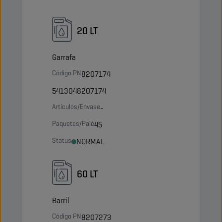
20 LT
Garrafa
Código PN
8207174
5413048207174
Artículos/Envase
-
Paquetes/Palé
45
Status
NORMAL
60 LT
Barril
Código PN
8207273