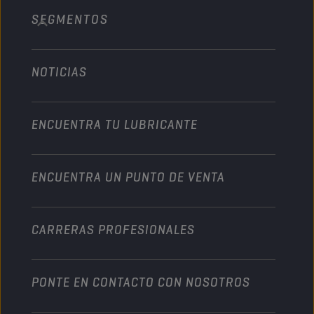
SEGMENTOS
Acerca de nosotros
Vehículo pesado
Technology
Agricultura
NOTICIAS
Automóvil
Colaboraciones en deportes de motor
Jardinería
Motocicleta
Un impulso para su empresa
Motocicleta y vehículo todoterreno
ENCUENTRA TU LUBRICANTE
Servicio pesado
Conviértete en un distribuidor
Industria
ENCUENTRA UN PUNTO DE VENTA
Naútica
Otros
CARRERAS PROFESIONALES
PONTE EN CONTACTO CON NOSOTROS