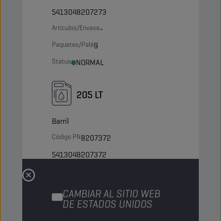
5413048207273
Artículos/Envase
-
Paquetes/Palé
9
Status
NORMAL
205 LT
Barril
Código PN
8207372
5413048207372
Artículos/Envase
-
Paquetes/Palé
4
CAMBIAR AL SITIO WEB
DE ESTADOS UNIDOS
Status
NORMAL