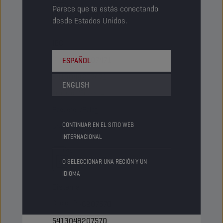
Parece que te estás conectando
1000 LT
desde Estados Unidos.
IBC
Código PN
8207471
ESPAÑOL
5413048207471
ENGLISH
Artículos/Envase
-
Paquetes/Palé
1
CONTINUAR EN EL SITIO WEB
Status
NORMAL
INTERNACIONAL
Bulk LT
O SELECCIONAR UNA REGIÓN Y UN
IDIOMA
Cisterna
Código PN
8207570
5413048207570