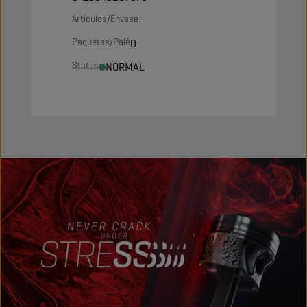
Artículos/Envase
-
Paquetes/Palé
0
Status
NORMAL