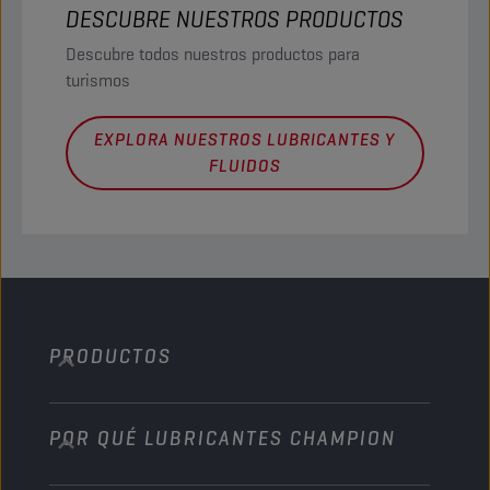
DESCUBRE NUESTROS PRODUCTOS
Descubre todos nuestros productos para
turismos
EXPLORA NUESTROS LUBRICANTES Y
FLUIDOS
PRODUCTOS
POR QUÉ LUBRICANTES CHAMPION
Automóvil
Camiones y autobuses