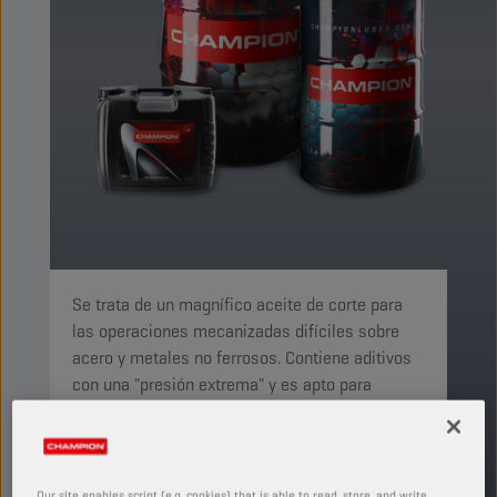
Se trata de un magnífico aceite de corte para
las operaciones mecanizadas difíciles sobre
acero y metales no ferrosos. Contiene aditivos
con una "presión extrema" y es apto para
perforación, roscado y fresado.
PRODUCTO: 4619
Ver tamaños y envases disponibles
Our site enables script (e.g. cookies) that is able to read, store, and write