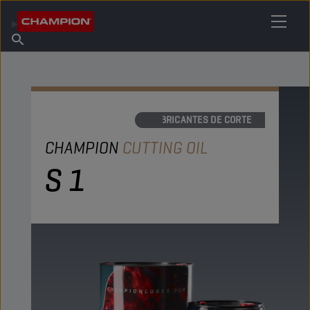
ENCUENTRA TU LUBRICANTE
Encuentra un punto de venta
Acerca de champion
Productos
español
Noticias
LUBRICANTES DE CORTE
CHAMPION
CUTTING OIL
S 1