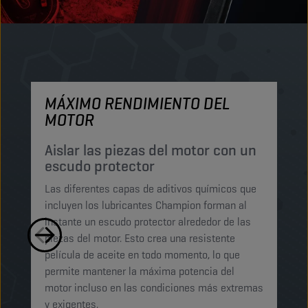
MÁXIMO RENDIMIENTO DEL
M
MOTOR
P
p
Aislar las piezas del motor con un
escudo protector
Lo
Las diferentes capas de aditivos químicos que
Lu
incluyen los lubricantes Champion forman al
pe
instante un escudo protector alrededor de las
ma
piezas del motor. Esto crea una resistente
mi
película de aceite en todo momento, lo que
ab
permite mantener la máxima potencia del
ga
motor incluso en las condiciones más extremas
t
y exigentes.