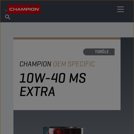
IHREN SCHMIERSTOFF FINDEN
Händler finden
Über Champion
Produkte
Deutsch
Nachrichten
MOTORÖLE
CHAMPION
OEM SPECIFIC
10W-40 MS
EXTRA