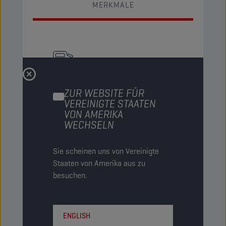
MERKMALE
20 LT
ZUR WEBSITE FÜR
Kanister
VEREINIGTE STAATEN
PN-Code
8237911
VON AMERIKA
WECHSELN
5413048237911
Artikel/Karton
-
Sie scheinen uns von Vereinigte
Kartons/Palette
45
Staaten von Amerika aus zu
besuchen.
Status
NORMAL
205 LT
ENGLISH