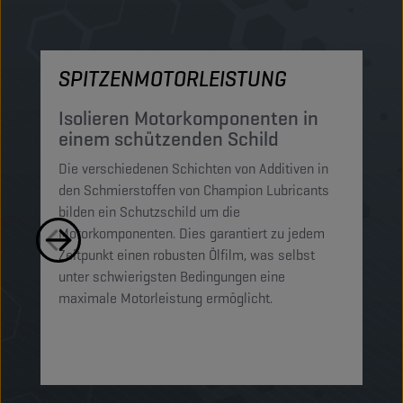
SPITZENMOTORLEISTUNG
M
Isolieren Motorkomponenten in
S
einem schützenden Schild
P
Die verschiedenen Schichten von Additiven in
Di
den Schmierstoffen von Champion Lubricants
Sc
bilden ein Schutzschild um die
un
Motorkomponenten. Dies garantiert zu jedem
zw
Zeitpunkt einen robusten Ölfilm, was selbst
ei
unter schwierigsten Bedingungen eine
de
maximale Motorleistung ermöglicht.
um
ge