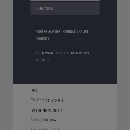
Fass
ESPAÑOL
PN-Code
8238116
5413048238116
WEITER AUF DER INTERNATIONALEN
Artikel/Karton
-
WEBSITE
Kartons/Palette
4
ODER WÄHLEN SIE EINE REGION UND
Status
NORMAL
SPRACHE
1000 LT
IBC
PN-Code
1051299
5413048254017
Artikel/Karton
-
Kartons/Palette