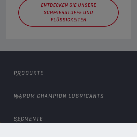
ENTDECKEN SIE UNSERE
SCHMIERSTOFFE UND
FLÜSSIGKEITEN
PRODUKTE
WARUM CHAMPION LUBRICANTS
PKW
LKW & Busse
SEGMENTE
Über uns
Bau und Bergbau
Technologie
Landwirtschaft